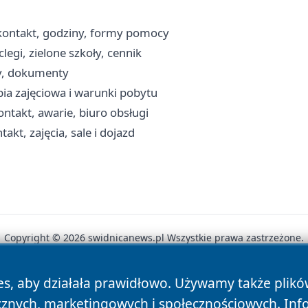
kontakt, godziny, formy pomocy
egi, zielone szkoły, cennik
wy, dokumenty
pia zajęciowa i warunki pobytu
takt, awarie, biuro obsługi
t, zajęcia, sale i dojazd
Copyright © 2026 swidnicanews.pl Wszystkie prawa zastrzeżone.
es, aby działała prawidłowo. Używamy także plik
News
Autorzy
Polityka Prywatności
Polityka Cookie
cznych, marketingowych i społecznościowych. Inf