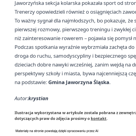
Jaworzyńska sekcja kolarska pokazała sport od stron
Trenerzy opowiedzieli również o osiągnięciach zawod
To ważny sygnał dla najmłodszych, bo pokazuje, że s
pierwszej rozmowy, pierwszego treningu i zwykłej c
niż zainteresowanie rowerem – pojawia się pomysł n
Podczas spotkania wyraźnie wybrzmiała zachęta do u
droga do ruchu, samodyscypliny i bezpiecznego spęd
dzieciach dobre nawyki wcześniej, zanim wejdą na d
perspektywy szkoły i miasta, bywa najcenniejszą częśc
na podstawie:
Gmina Jaworzyna Śląska
.
Autor:
krystian
Ilustracja wykorzystana w artykule została pobrana z zewnętr
dotyczących praw do zdjęcia prosimy o
kontakt
.