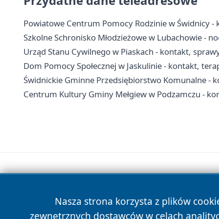
Przydatne dane teleadresowe
Powiatowe Centrum Pomocy Rodzinie w Świdnicy - 
Szkolne Schronisko Młodzieżowe w Lubachowie - nocl
Urząd Stanu Cywilnego w Piaskach - kontakt, spra
Dom Pomocy Społecznej w Jaskulinie - kontakt, tera
Świdnickie Gminne Przedsiębiorstwo Komunalne - kon
Centrum Kultury Gminy Mełgiew w Podzamczu - kontak
Nasza strona korzysta z plików cooki
zewnętrznych dostawców w celach anality