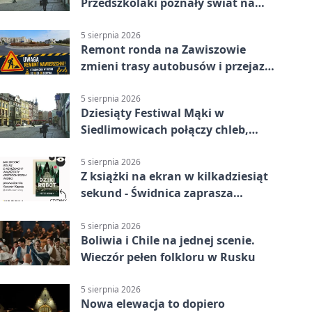
Przedszkolaki poznały świat na
Plantach
5 sierpnia 2026
Remont ronda na Zawiszowie
zmieni trasy autobusów i przejazd
kierowców
5 sierpnia 2026
Dziesiąty Festiwal Mąki w
Siedlimowicach połączy chleb,
muzykę i młyn
5 sierpnia 2026
Z książki na ekran w kilkadziesiąt
sekund - Świdnica zaprasza
młodych twórców
5 sierpnia 2026
Boliwia i Chile na jednej scenie.
Wieczór pełen folkloru w Rusku
5 sierpnia 2026
Nowa elewacja to dopiero