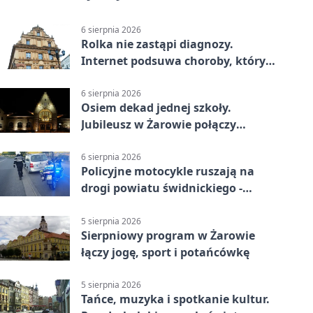
6 sierpnia 2026
Rolka nie zastąpi diagnozy.
Internet podsuwa choroby, których
można nie mieć
6 sierpnia 2026
Osiem dekad jednej szkoły.
Jubileusz w Żarowie połączy
pokolenia
6 sierpnia 2026
Policyjne motocykle ruszają na
drogi powiatu świdnickiego -
będzie więcej kontroli
5 sierpnia 2026
Sierpniowy program w Żarowie
łączy jogę, sport i potańcówkę
5 sierpnia 2026
Tańce, muzyka i spotkanie kultur.