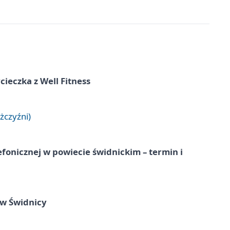
ieczka z Well Fitness
żczyźni)
lefonicznej w powiecie świdnickim – termin i
 w Świdnicy