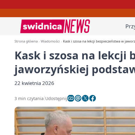
Prz
Strona główna
Wiadomości
Kask i szosa na lekcji bezpieczeństwa w jawo
Kask i szosa na lekcji
jaworzyńskiej podst
22 kwietnia 2026
3 min czytania
Udostępnij