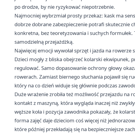
po drodze, by nie ryzykować niepotrzebnie.
Najmocniej wybrzmiał prosty przekaz: kask ma sens
dobrze dobrane zabezpieczenie potrafi skutecznie ch
konkretna, bez teoretyzowania i suchych formułek. 
samodzielną przejażdżką.
Najwięcej emocji wywołał sprzęt i jazda na rowerz
Dzieci mogły z bliska obejrzeć kolarski ekwipunek, pr
regulować. Samo dopasowanie ochrony głowy okaza
rowerach. Zamiast biernego słuchania pojawił się r
który na co dzień widuje się głównie podczas zawod
Duże wrażenie zrobiła też możliwość przejazdu na r
kontakt z maszyną, która wygląda inaczej niż zwykły
węższe koła i pozycja zawodnika pokazały, że kola
forma zajęć daje dzieciom coś więcej niż jednorazow
które później przekładają się na bezpieczniejsze zac