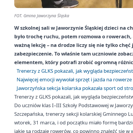
FOT. Gmina Jaworzyna Śląska
W szkolnej sali w Jaworzynie Śląskiej dzieci na 
było trochę ruchu, potem rozmowa o rowerach, 
ważną lekcję – na drodze liczy się nie tylko chęć
zabezpieczenie. To właśnie tam uczniowie zobaczy
elementem, który potrafi zrobić ogromną różnic
Trenerzy z GLKS pokazali, jak wygląda bezpieczeńst
Najwięcej emocji wywołał sprzęt i jazda na rower
Jaworzyńska sekcja kolarska pokazała sport od stro
Trenerzy z GLKS pokazali, jak wygląda bezpieczeństw
Do uczniów klas I–III Szkoły Podstawowej w Jaworzyn
Szczepańska, trenerzy sekcji kolarskiej Gminnego 
wtorek, 31 marca, i od początku miało formę bardzi
jakie są rodzaje rowerów, co powinno znaleźć się w