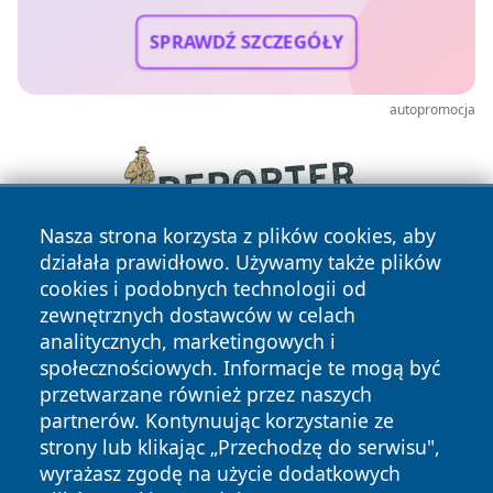
SPRAWDŹ SZCZEGÓŁY
autopromocja
Nasza strona korzysta z plików cookies, aby
działała prawidłowo. Używamy także plików
cookies i podobnych technologii od
zewnętrznych dostawców w celach
analitycznych, marketingowych i
społecznościowych. Informacje te mogą być
przetwarzane również przez naszych
Copyright © 2026 swidnicanews.pl Wszystkie prawa
partnerów. Kontynuując korzystanie ze
zastrzeżone.
strony lub klikając „Przechodzę do serwisu",
wyrażasz zgodę na użycie dodatkowych