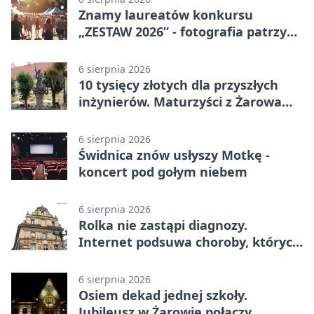
Znamy laureatów konkursu
„ZESTAW 2026” - fotografia patrzy
ku światłu
6 sierpnia 2026
10 tysięcy złotych dla przyszłych
inżynierów. Maturzyści z Żarowa
mogą składać wnioski
6 sierpnia 2026
Świdnica znów usłyszy Motkę -
koncert pod gołym niebem
6 sierpnia 2026
Rolka nie zastąpi diagnozy.
Internet podsuwa choroby, których
można nie mieć
6 sierpnia 2026
Osiem dekad jednej szkoły.
Jubileusz w Żarowie połączy