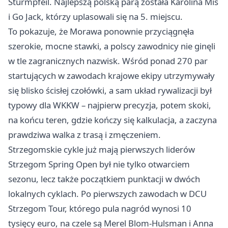
Sturmpfeil. Najlepszą polską parą została Karolina Miś
i Go Jack, którzy uplasowali się na 5. miejscu.
To pokazuje, że Morawa ponownie przyciągnęła
szerokie, mocne stawki, a polscy zawodnicy nie ginęli
w tle zagranicznych nazwisk. Wśród ponad 270 par
startujących w zawodach krajowe ekipy utrzymywały
się blisko ścisłej czołówki, a sam układ rywalizacji był
typowy dla WKKW – najpierw precyzja, potem skoki,
na końcu teren, gdzie kończy się kalkulacja, a zaczyna
prawdziwa walka z trasą i zmęczeniem.
Strzegomskie cykle już mają pierwszych liderów
Strzegom Spring Open był nie tylko otwarciem
sezonu, lecz także początkiem punktacji w dwóch
lokalnych cyklach. Po pierwszych zawodach w DCU
Strzegom Tour, którego pula nagród wynosi 10
tysięcy euro, na czele są Merel Blom-Hulsman i Anna