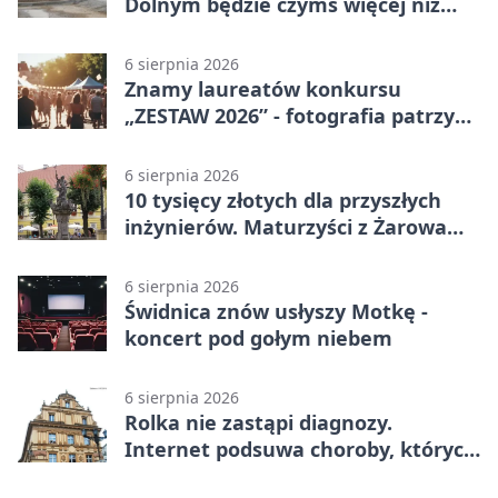
Dolnym będzie czymś więcej niż
budynkiem
6 sierpnia 2026
Znamy laureatów konkursu
„ZESTAW 2026” - fotografia patrzy
ku światłu
6 sierpnia 2026
10 tysięcy złotych dla przyszłych
inżynierów. Maturzyści z Żarowa
mogą składać wnioski
6 sierpnia 2026
Świdnica znów usłyszy Motkę -
koncert pod gołym niebem
6 sierpnia 2026
Rolka nie zastąpi diagnozy.
Internet podsuwa choroby, których
można nie mieć