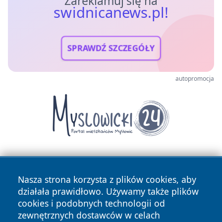
Zareklamuj się na
swidnicanews.pl!
SPRAWDŹ SZCZEGÓŁY
autopromocja
Nasza strona korzysta z plików cookies, aby
działała prawidłowo. Używamy także plików
cookies i podobnych technologii od
zewnętrznych dostawców w celach
Copyright © 2026 swidnicanews.pl Wszystkie prawa