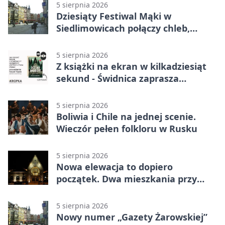
5 sierpnia 2026
Dziesiąty Festiwal Mąki w
Siedlimowicach połączy chleb,
muzykę i młyn
5 sierpnia 2026
Z książki na ekran w kilkadziesiąt
sekund - Świdnica zaprasza
młodych twórców
5 sierpnia 2026
Boliwia i Chile na jednej scenie.
Wieczór pełen folkloru w Rusku
5 sierpnia 2026
Nowa elewacja to dopiero
początek. Dwa mieszkania przy
Sikorskiego przechodzą remont
5 sierpnia 2026
Nowy numer „Gazety Żarowskiej”