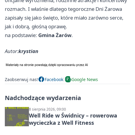
oficjalne wyróżnienia, rodzinne atrakcje i koncertowy
rozmach. I właśnie dlatego tegoroczne Dni Żarowa
zapisały się jako święto, które miało zarówno serce,
jak i dobrą, głośną oprawę.
na podstawie:
Gmina Żarów
.
Autor:
krystian
Zaobserwuj nas!
Facebook
Google News
Nadchodzące wydarzenia
8 sierpnia 2026, 09:00
Well Ride w Świdnicy – rowerowa
wycieczka z Well Fitness