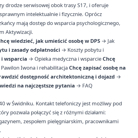
zy drodze serwisowej obok trasy S17, i oferuje
rawnym intelektualnie i fizycznie. Oprócz
eszkańcy mają dostęp do wsparcia psychologicznego,
um Aktywizacji.
hcę wiedzieć, jak umieścić osobę w DPS
→
Jak
tu i zasady odpłatności
→
Koszty pobytu i
 i wsparcia
→
Opieka medyczna i wsparcie
Chcę
→
Pawilon Iwona i rehabilitacja
Chcę zapisać osobę na
rawdzić dostępność architektoniczną i dojazd
→
iedzi na najczęstsze pytania
→
FAQ
240 w Świdniku. Kontakt telefoniczy jest możliwy pod
ry pozwala połączyć się z różnymi działami:
magazynem, zespołem pielęgniarskim, pracownikami
.