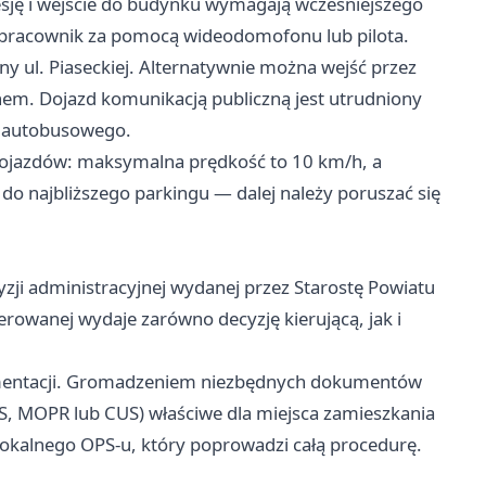
esję i wejście do budynku wymagają wcześniejszego
a pracownik za pomocą wideodomofonu lub pilota.
 ul. Piaseckiej. Alternatywnie można wejść przez
nem. Dojazd komunikacją publiczną jest utrudniony
u autobusowego.
 pojazdów: maksymalna prędkość to 10 km/h, a
o najbliższego parkingu — dalej należy poruszać się
ji administracyjnej wydanej przez Starostę Powiatu
erowanej wydaje zarówno decyzję kierującą, jak i
mentacji. Gromadzeniem niezbędnych dokumentów
S, MOPR lub CUS) właściwe dla miejsca zamieszkania
lokalnego OPS-u, który poprowadzi całą procedurę.