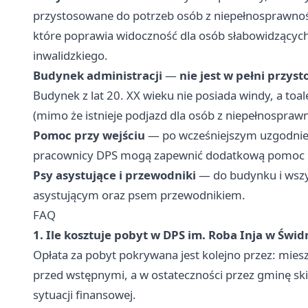
przystosowane do potrzeb osób z niepełnosprawnoś
które poprawia widoczność dla osób słabowidzących
inwalidzkiego.
Budynek administracji
—
nie jest w pełni przys
Budynek z lat 20. XX wieku nie posiada windy, a toa
(mimo że istnieje podjazd dla osób z niepełnospraw
Pomoc przy wejściu
— po wcześniejszym uzgodnie
pracownicy DPS mogą zapewnić dodatkową pomoc p
Psy asystujące i przewodniki
— do budynku i wszy
asystującym oraz psem przewodnikiem.
FAQ
1. Ile kosztuje pobyt w DPS im. Roba Inja w Świd
Opłata za pobyt pokrywana jest kolejno przez: mie
przed wstępnymi, a w ostateczności przez gminę sk
sytuacji finansowej.