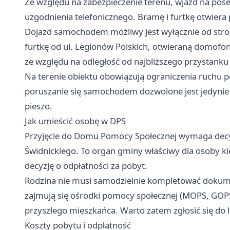
Ze względu na zabezpieczenie terenu, wjazd na pos
uzgodnienia telefonicznego. Bramę i furtkę otwier
Dojazd samochodem możliwy jest wyłącznie od strony
furtkę od ul. Legionów Polskich, otwieraną domofo
ze względu na odległość od najbliższego przystank
Na terenie obiektu obowiązują ograniczenia ruchu
poruszanie się samochodem dozwolone jest jedynie d
pieszo.
Jak umieścić osobę w DPS
Przyjęcie do Domu Pomocy Społecznej wymaga decyz
Świdnickiego. To organ gminy właściwy dla osoby ki
decyzję o odpłatności za pobyt.
Rodzina nie musi samodzielnie kompletować doku
zajmują się ośrodki pomocy społecznej (MOPS, GOP
przyszłego mieszkańca. Warto zatem zgłosić się do 
Koszty pobytu i odpłatność