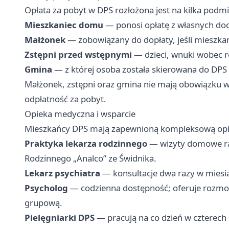
Opłata za pobyt w DPS rozłożona jest na kilka podm
Mieszkaniec domu
— ponosi opłatę z własnych do
Małżonek
— zobowiązany do dopłaty, jeśli mieszkan
Zstępni przed wstępnymi
— dzieci, wnuki wobec 
Gmina
— z której osoba została skierowana do DPS
Małżonek, zstępni oraz gmina nie mają obowiązku wn
odpłatność za pobyt.
Opieka medyczna i wsparcie
Mieszkańcy DPS mają zapewnioną kompleksową opie
Praktyka lekarza rodzinnego
— wizyty domowe raz
Rodzinnego „Analco” ze Świdnika.
Lekarz psychiatra
— konsultacje dwa razy w miesią
Psycholog
— codzienna dostępność; oferuje rozmow
grupową.
Pielęgniarki DPS
— pracują na co dzień w czterech