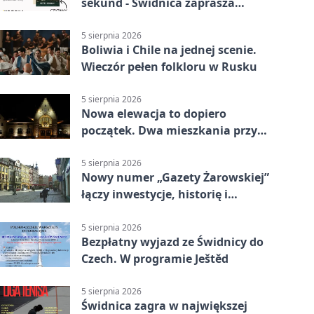
sekund - Świdnica zaprasza
młodych twórców
5 sierpnia 2026
Boliwia i Chile na jednej scenie.
Wieczór pełen folkloru w Rusku
5 sierpnia 2026
Nowa elewacja to dopiero
początek. Dwa mieszkania przy
Sikorskiego przechodzą remont
5 sierpnia 2026
Nowy numer „Gazety Żarowskiej”
łączy inwestycje, historię i
wakacyjne wydarzenia
5 sierpnia 2026
Bezpłatny wyjazd ze Świdnicy do
Czech. W programie Ještěd
5 sierpnia 2026
Świdnica zagra w największej