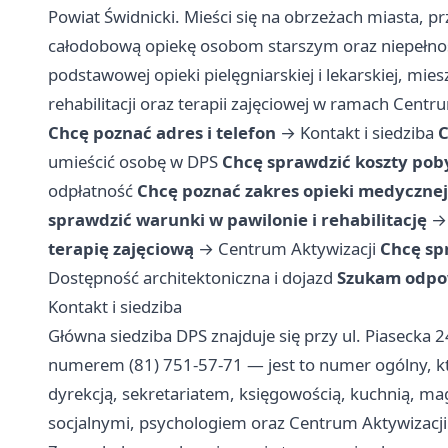
Powiat Świdnicki. Mieści się na obrzeżach miasta, pr
całodobową opiekę osobom starszym oraz niepełnosp
podstawowej opieki pielęgniarskiej i lekarskiej, mi
rehabilitacji oraz terapii zajęciowej w ramach Centr
Chcę poznać adres i telefon
→
Kontakt i siedziba
C
umieścić osobę w DPS
Chcę sprawdzić koszty poby
odpłatność
Chcę poznać zakres opieki medycznej
sprawdzić warunki w pawilonie i rehabilitację
terapię zajęciową
→
Centrum Aktywizacji
Chcę sp
Dostępność architektoniczna i dojazd
Szukam odpow
Kontakt i siedziba
Główna siedziba DPS znajduje się przy ul. Piasecka 
numerem (81) 751-57-71 — jest to numer ogólny, któ
dyrekcją, sekretariatem, księgowością, kuchnią, 
socjalnymi, psychologiem oraz Centrum Aktywizacji