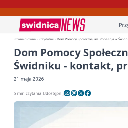
Prz
Strona główna
Przydatne
Dom Pomocy Społecznej im. Roba Inja w Świdniku
Dom Pomocy Społeczne
Świdniku - kontakt, pr
21 maja 2026
5 min czytania
Udostępnij