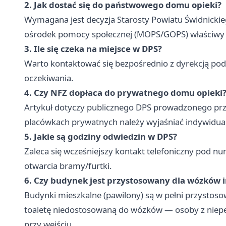
2. Jak dostać się do państwowego domu opieki?
Wymagana jest decyzja Starosty Powiatu Świdnick
ośrodek pomocy społecznej (MOPS/GOPS) właściwy d
3. Ile się czeka na miejsce w DPS?
Warto kontaktować się bezpośrednio z dyrekcją po
oczekiwania.
4. Czy NFZ dopłaca do prywatnego domu opieki
Artykuł dotyczy publicznego DPS prowadzonego prz
placówkach prywatnych należy wyjaśniać indywidualn
5. Jakie są godziny odwiedzin w DPS?
Zaleca się wcześniejszy kontakt telefoniczny pod n
otwarcia bramy/furtki.
6. Czy budynek jest przystosowany dla wózków 
Budynki mieszkalne (pawilony) są w pełni przystoso
toaletę niedostosowaną do wózków — osoby z nie
przy wejściu.