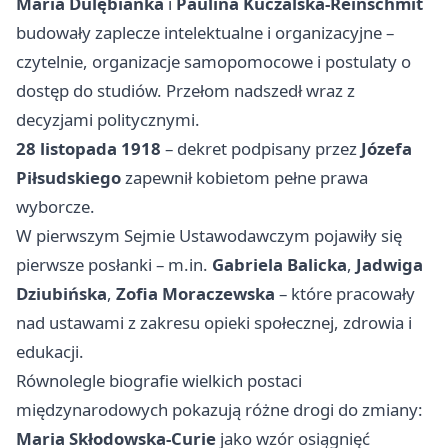
Maria Dulębianka
i
Paulina Kuczalska-Reinschmit
budowały zaplecze intelektualne i organizacyjne –
czytelnie, organizacje samopomocowe i postulaty o
dostęp do studiów. Przełom nadszedł wraz z
decyzjami politycznymi.
28 listopada 1918
– dekret podpisany przez
Józefa
Piłsudskiego
zapewnił kobietom pełne prawa
wyborcze.
W pierwszym Sejmie Ustawodawczym pojawiły się
pierwsze posłanki – m.in.
Gabriela Balicka
,
Jadwiga
Dziubińska
,
Zofia Moraczewska
– które pracowały
nad ustawami z zakresu opieki społecznej, zdrowia i
edukacji.
Równolegle biografie wielkich postaci
międzynarodowych pokazują różne drogi do zmiany:
Maria Skłodowska-Curie
jako wzór osiągnięć