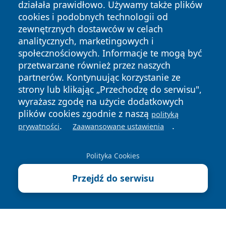
działała prawidłowo. Używamy także plików
cookies i podobnych technologii od
zewnętrznych dostawców w celach
analitycznych, marketingowych i
społecznościowych. Informacje te mogą być
przetwarzane również przez naszych
Copyright © 2026 swidnicanews.pl Wszystkie prawa
partnerów. Kontynuując korzystanie ze
zastrzeżone.
strony lub klikając „Przechodzę do serwisu",
wyrażasz zgodę na użycie dodatkowych
plików cookies zgodnie z naszą
Polityka
Polityka
polityką
News
Autorzy
.
.
Prywatności
Cookies
prywatności
Zaawansowane ustawienia
Polityka Cookies
Przejdź do serwisu