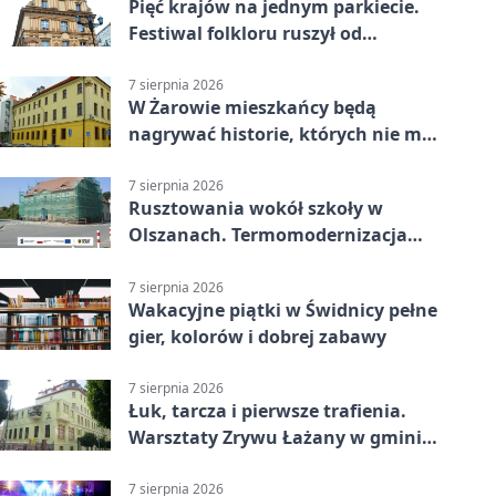
Pięć krajów na jednym parkiecie.
Festiwal folkloru ruszył od
potańcówki
7 sierpnia 2026
W Żarowie mieszkańcy będą
nagrywać historie, których nie ma
w archiwach
7 sierpnia 2026
Rusztowania wokół szkoły w
Olszanach. Termomodernizacja
wchodzi w kolejny etap
7 sierpnia 2026
Wakacyjne piątki w Świdnicy pełne
gier, kolorów i dobrej zabawy
7 sierpnia 2026
Łuk, tarcza i pierwsze trafienia.
Warsztaty Zrywu Łażany w gminie
Żarów
7 sierpnia 2026