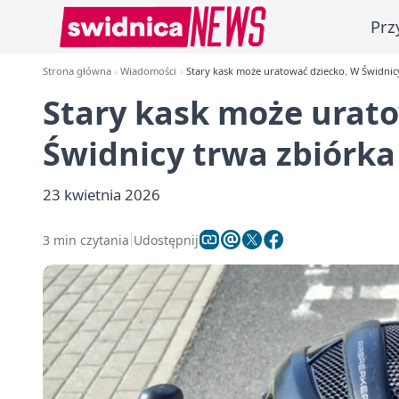
Prz
Strona główna
Wiadomości
Stary kask może uratować dziecko. W Świdnic
Stary kask może urat
Świdnicy trwa zbiórka
23 kwietnia 2026
3 min czytania
Udostępnij