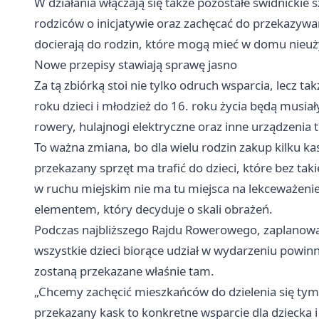
W działania włączają się także pozostałe świdnicki
rodziców o inicjatywie oraz zachęcać do przekazywani
docierają do rodzin, które mogą mieć w domu nieuż
Nowe przepisy stawiają sprawę jasno
Za tą zbiórką stoi nie tylko odruch wsparcia, lecz
roku dzieci i młodzież do 16. roku życia będą musi
rowery, hulajnogi elektryczne oraz inne urządzenia 
To ważna zmiana, bo dla wielu rodzin zakup kilku k
przekazany sprzęt ma trafić do dzieci, które bez ta
w ruchu miejskim nie ma tu miejsca na lekceważenie
elementem, który decyduje o skali obrażeń.
Podczas najbliższego Rajdu Rowerowego, zaplanowa
wszystkie dzieci biorące udział w wydarzeniu powi
zostaną przekazane właśnie tam.
„Chcemy zachęcić mieszkańców do dzielenia się tym
przekazany kask to konkretne wsparcie dla dziecka 