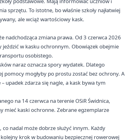
e szkoły podstawowe. Mają informować uczniów i
a sprzętu. To istotne, bo właśnie szkoły najłatwiej
ywany, ale wciąż wartościowy kask.
 także nadchodząca zmiana prawa. Od 3 czerwca 2026
ały jeździć w kasku ochronnym. Obowiązek obejmie
transportu osobistego.
asków naraz oznacza spory wydatek. Dlatego
kiej pomocy mogłyby po prostu zostać bez ochrony. A
 – upadek zdarza się nagle, a kask bywa tym
nego na 14 czerwca na terenie OSiR Świdnica,
nny mieć kaski ochronne. Zebrane egzemplarze
, co nadal może dobrze służyć innym. Każdy
i kolejny krok w budowaniu bezpiecznej rowerowej