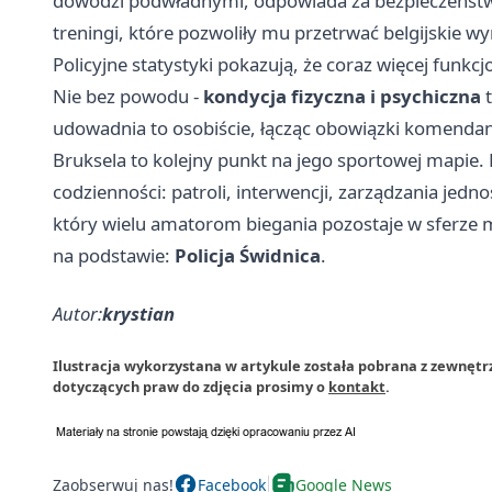
dowodzi podwładnymi, odpowiada za bezpieczeństwo
treningi, które pozwoliły mu przetrwać belgijskie w
Policyjne statystyki pokazują, że coraz więcej funk
Nie bez powodu -
kondycja fizyczna i psychiczna
t
udowadnia to osobiście, łącząc obowiązki komendan
Bruksela to kolejny punkt na jego sportowej mapi
codzienności: patroli, interwencji, zarządzania jedno
który wielu amatorom biegania pozostaje w sferze 
na podstawie:
Policja Świdnica
.
Autor:
krystian
Ilustracja wykorzystana w artykule została pobrana z zewnętr
dotyczących praw do zdjęcia prosimy o
kontakt
.
Zaobserwuj nas!
Facebook
Google News