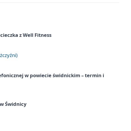
ieczka z Well Fitness
żczyźni)
lefonicznej w powiecie świdnickim – termin i
 w Świdnicy