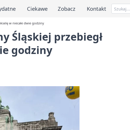
ydatne
Ciekawe
Zobacz
Kontakt
kselę w niecałe dwie godziny
 Śląskiej przebiegł
ie godziny