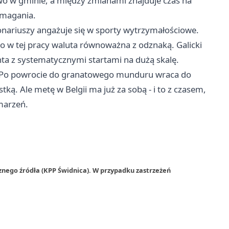
 w gminie, a między zmianami znajduje czas na
ymagania.
cjonariuszy angażuje się w sporty wytrzymałościowe.
o w tej pracy waluta równoważna z odznaką. Galicki
ta z systematycznymi startami na dużą skalę.
e. Po powrocie do granatowego munduru wraca do
stką. Ale metę w Belgii ma już za sobą - i to z czasem,
marzeń.
znego źródła (KPP Świdnica). W przypadku zastrzeżeń