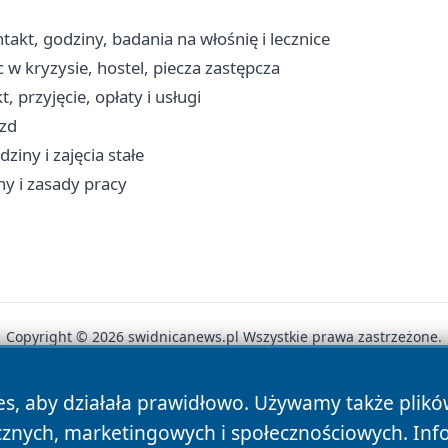
akt, godziny, badania na włośnię i lecznice
w kryzysie, hostel, piecza zastępcza
przyjęcie, opłaty i usługi
azd
iny i zajęcia stałe
ny i zasady pracy
Copyright © 2026 swidnicanews.pl Wszystkie prawa zastrzeżone.
es, aby działała prawidłowo. Używamy także plik
News
Autorzy
Polityka Prywatności
Polityka Cookie
cznych, marketingowych i społecznościowych. Inf