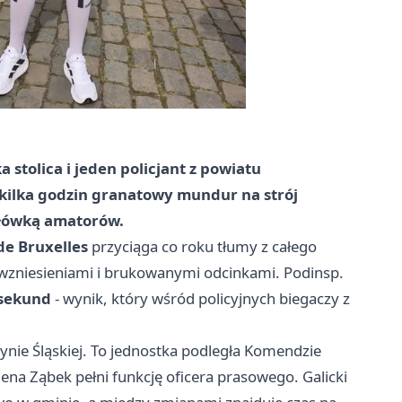
 stolica i jeden policjant z powiatu
a kilka godzin granatowy mundur na strój
zołówką amatorów.
de Bruxelles
przyciąga co roku tłumy z całego
o wzniesieniami i brukowanymi odcinkami. Podinsp.
 sekund
- wynik, który wśród policyjnych biegaczy z
ynie Śląskiej. To jednostka podległa Komendzie
lena Ząbek pełni funkcję oficera prasowego. Galicki