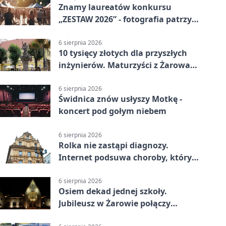
Znamy laureatów konkursu
„ZESTAW 2026” - fotografia patrzy
ku światłu
6 sierpnia 2026
10 tysięcy złotych dla przyszłych
inżynierów. Maturzyści z Żarowa
mogą składać wnioski
6 sierpnia 2026
Świdnica znów usłyszy Motkę -
koncert pod gołym niebem
6 sierpnia 2026
Rolka nie zastąpi diagnozy.
Internet podsuwa choroby, których
można nie mieć
6 sierpnia 2026
Osiem dekad jednej szkoły.
Jubileusz w Żarowie połączy
pokolenia