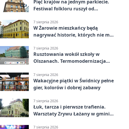
Pięć krajów na jednym parkiecie.
Festiwal folkloru ruszył od
potańcówki
7 sierpnia 2026
W Żarowie mieszkańcy będą
nagrywać historie, których nie ma
w archiwach
7 sierpnia 2026
Rusztowania wokół szkoły w
Olszanach. Termomodernizacja
wchodzi w kolejny etap
7 sierpnia 2026
Wakacyjne piątki w Świdnicy pełne
gier, kolorów i dobrej zabawy
7 sierpnia 2026
Łuk, tarcza i pierwsze trafienia.
Warsztaty Zrywu Łażany w gminie
Żarów
7 sierpnia 2026