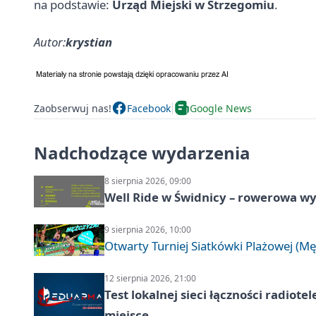
na podstawie:
Urząd Miejski w Strzegomiu
.
Autor:
krystian
Zaobserwuj nas!
Facebook
Google News
Nadchodzące wydarzenia
8 sierpnia 2026, 09:00
Well Ride w Świdnicy – rowerowa wyc
9 sierpnia 2026, 10:00
Otwarty Turniej Siatkówki Plażowej (Mę
12 sierpnia 2026, 21:00
Test lokalnej sieci łączności radiote
miejsce