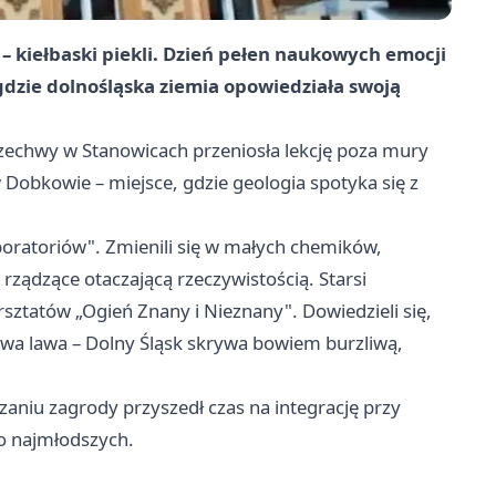
 – kiełbaski piekli. Dzień pełen naukowych emocji
gdzie dolnośląska ziemia opowiedziała swoją
zechwy w Stanowicach przeniosła lekcję poza mury
Dobkowie – miejsce, gdzie geologia spotyka się z
boratoriów". Zmienili się w małych chemików,
ządzące otaczającą rzeczywistością. Starsi
sztatów „Ogień Znany i Nieznany". Dowiedzieli się,
ziwa lawa – Dolny Śląsk skrywa bowiem burzliwą,
aniu zagrody przyszedł czas na integrację przy
to najmłodszych.