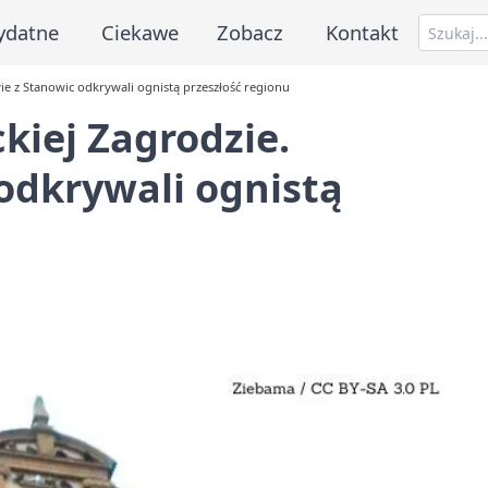
ydatne
Ciekawe
Zobacz
Kontakt
ie z Stanowic odkrywali ognistą przeszłość regionu
kiej Zagrodzie.
odkrywali ognistą