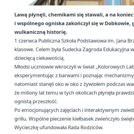
Lawą płynęli, chemikami się stawali, a na koniec
i wspólnego ogniska zakończył się w Dobkowie, 
wulkaniczną historię.
1 czerwca Publiczna Szkoła Podstawowa im. Jana Br
klasowe. Celem była Sudecka Zagroda Edukacyjna w 
dziecięcą ciekawością.
Młodsi uczniowie wkroczyli w świat „Kolorowych La
eksperymentując z barwami i poznając mechanizmy r
natomiast stanęli oko w oko z żywiołem podczas war
że miliony lat temu w tych okolicach płynęła prawd
ognistą przeszłość.
Po emocjonujących zajęciach i interaktywnym zwiedz
grillu. Wspólne pieczenie kiełbasek zwieńczyło świę
Wycieczkę ufundowała Rada Rodziców.