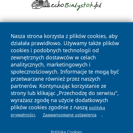
Nasza strona korzysta z plików cookies, aby
działała prawidłowo. Używamy także plików
cookies i podobnych technologii od
zewnętrznych dostawców w celach
Copyright © 2026 swidnicanews.pl Wszystkie prawa
analitycznych, marketingowych i
zastrzeżone.
społecznościowych. Informacje te mogą być
przetwarzane również przez naszych
partnerów. Kontynuując korzystanie ze
Polityka
Polityka
News
Autorzy
strony lub klikając „Przechodzę do serwisu",
Prywatności
Cookies
wyrażasz zgodę na użycie dodatkowych
plików cookies zgodnie z naszą
polityką
.
.
prywatności
Zaawansowane ustawienia
Polityka Cookies