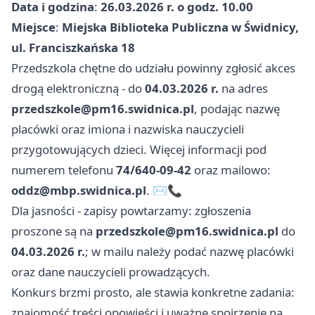
Data i godzina
:
26.03.2026 r. o godz. 10.00
Miejsce
:
Miejska Biblioteka Publiczna w Świdnicy,
ul. Franciszkańska 18
Przedszkola chętne do udziału powinny zgłosić akces
drogą elektroniczną - do
04.03.2026 r.
na adres
przedszkole@pm16.swidnica.pl
, podając nazwę
placówki oraz imiona i nazwiska nauczycieli
przygotowujących dzieci. Więcej informacji pod
numerem telefonu
74/640-09-42
oraz mailowo:
oddz@mbp.swidnica.pl
. ✉️📞
Dla jasności - zapisy powtarzamy: zgłoszenia
proszone są na
przedszkole@pm16.swidnica.pl
do
04.03.2026 r.
; w mailu należy podać nazwę placówki
oraz dane nauczycieli prowadzących.
Konkurs brzmi prosto, ale stawia konkretne zadania:
znajomość treści opowieści i uważne spojrzenie na