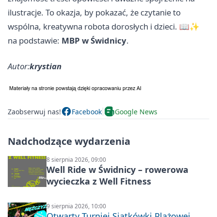
ilustracje. To okazja, by pokazać, że czytanie to
wspólna, kreatywna robota dorosłych i dzieci. 📖✨
na podstawie:
MBP w Świdnicy
.
Autor:
krystian
Zaobserwuj nas!
Facebook
Google News
Nadchodzące wydarzenia
8 sierpnia 2026, 09:00
Well Ride w Świdnicy – rowerowa
wycieczka z Well Fitness
9 sierpnia 2026, 10:00
Otwarty Turniej Siatkówki Plażowej