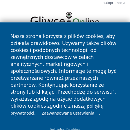
autopromocja
Nasza strona korzysta z plików cookies, aby
działała prawidłowo. Używamy także plików
cookies i podobnych technologii od
zewnętrznych dostawców w celach
analitycznych, marketingowych i
społecznościowych. Informacje te mogą być
Copyright © 2026 swidnicanews.pl Wszystkie prawa
przetwarzane również przez naszych
zastrzeżone.
partnerów. Kontynuując korzystanie ze
strony lub klikając „Przechodzę do serwisu",
wyrażasz zgodę na użycie dodatkowych
Polityka
Polityka
News
Autorzy
plików cookies zgodnie z naszą
Prywatności
Cookies
polityką
.
.
prywatności
Zaawansowane ustawienia
Polityka Cookies