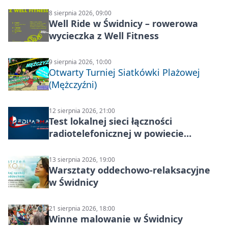
8 sierpnia 2026, 09:00
Well Ride w Świdnicy – rowerowa
wycieczka z Well Fitness
9 sierpnia 2026, 10:00
Otwarty Turniej Siatkówki Plażowej
(Mężczyźni)
12 sierpnia 2026, 21:00
Test lokalnej sieci łączności
radiotelefonicznej w powiecie
świdnickim – termin i miejsce
13 sierpnia 2026, 19:00
Warsztaty oddechowo-relaksacyjne
w Świdnicy
21 sierpnia 2026, 18:00
Winne malowanie w Świdnicy