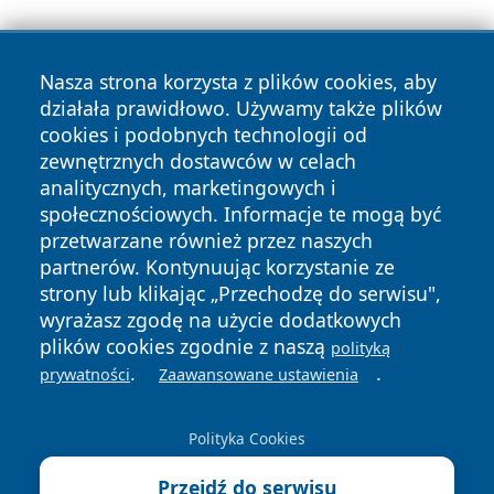
Nasza strona korzysta z plików cookies, aby
działała prawidłowo. Używamy także plików
cookies i podobnych technologii od
zewnętrznych dostawców w celach
Copyright © 2026 swidnicanews.pl Wszystkie prawa
analitycznych, marketingowych i
zastrzeżone.
społecznościowych. Informacje te mogą być
przetwarzane również przez naszych
partnerów. Kontynuując korzystanie ze
Polityka
Polityka
News
Autorzy
strony lub klikając „Przechodzę do serwisu",
Prywatności
Cookies
wyrażasz zgodę na użycie dodatkowych
plików cookies zgodnie z naszą
polityką
.
.
prywatności
Zaawansowane ustawienia
Polityka Cookies
Przejdź do serwisu