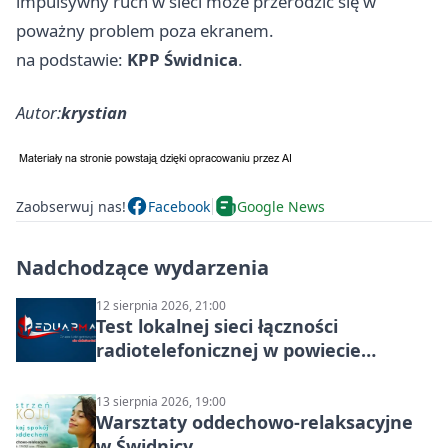
impulsywny ruch w sieci może przerodzić się w
poważny problem poza ekranem.
na podstawie:
KPP Świdnica
.
Autor:
krystian
Zaobserwuj nas!
Facebook
Google News
Nadchodzące wydarzenia
12 sierpnia 2026, 21:00
Test lokalnej sieci łączności
radiotelefonicznej w powiecie
świdnickim – termin i miejsce
13 sierpnia 2026, 19:00
Warsztaty oddechowo-relaksacyjne
w Świdnicy