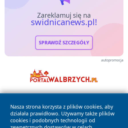
Zareklamuj się na
swidnicanews.pl!
SPRAWDŹ SZCZEGÓŁY
autopromocja
Nasza strona korzysta z plików cookies, aby
działała prawidłowo. Używamy także plików
cookies i podobnych technologii od
zewnętrznych dostawców w celach