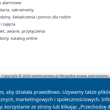
ny alarmowe
elaria, sakramenty
dziny, świadczenia i pomoc dla rodzin
i zajęcia
akt, awarie, przyłączenia
ziny, katalog online
Copyright © 2026 swidnicanews.pl Wszystkie prawa zastrzeżone.
es, aby działała prawidłowo. Używamy także plik
News
Autorzy
Polityka Prywatności
Polityka Cookie
cznych, marketingowych i społecznościowych. Inf
 korzystanie ze strony lub klikając „Przechodzę 