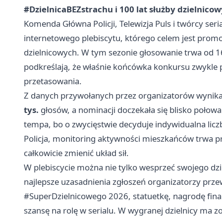
#DzielnicaBEZstrachu i 100 lat służby dzielnicow
Komenda Główna Policji, Telewizja Puls i twórcy seri
internetowego plebiscytu, którego celem jest prom
dzielnicowych. W tym sezonie głosowanie trwa od 16
podkreślają, że właśnie końcówka konkursu zwykle p
przetasowania.
Z danych przywołanych przez organizatorów wynika,
tys.
głosów, a nominacji doczekała się blisko połowa
tempa, bo o zwycięstwie decyduje indywidualna liczb
Policja, monitoring aktywności mieszkańców trwa prze
całkowicie zmienić układ sił.
W plebiscycie można nie tylko wesprzeć swojego dzi
najlepsze uzasadnienia zgłoszeń organizatorzy prze
#SuperDzielnicowego 2026, statuetkę, nagrodę fina
szansę na rolę w serialu. W wygranej dzielnicy ma z