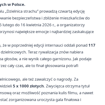
ych w Polsce.
alu „Dzielnica strachu” prowadzą czwartą edycję
owanie bezpieczeństwa i zbliżenie mieszkańców do
 lutego do 16 kwietnia 2026 r., a organizatorzy
rzynosi największe emocje i najbardziej zaskakujące
 że w poprzedniej edycji internauci oddali ponad
117
 dzielnicowych. Teraz rywalizacja znów nabiera
a głosów, a nie wynik całego garnizonu. Jak podaje
z cały czas, ale to finał głosowania potrafi
elnicowego, ale też zawalczyć o nagrody. Za
widzieli
5 x 1000 złotych
. Zwycięzca otrzyma tytuł
nsową oraz możliwość poznania kulis filmu, a nawet
ostać zorganizowana uroczysta gala finałowa i