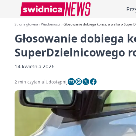
Prz
Strona główna
Wiadomości
Głosowanie dobiega końca, a walka o SuperDz
Głosowanie dobiega k
SuperDzielnicowego ro
14 kwietnia 2026
2 min czytania
Udostępnij