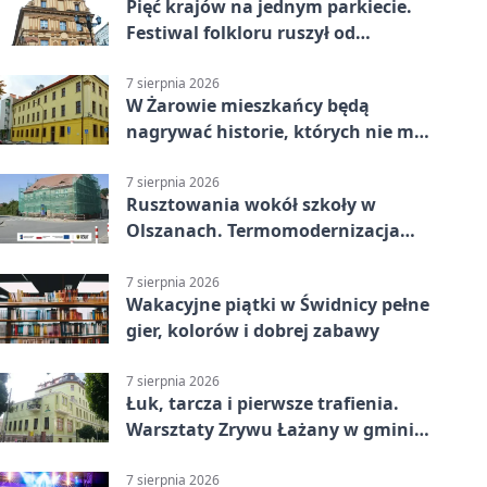
Pięć krajów na jednym parkiecie.
Festiwal folkloru ruszył od
potańcówki
7 sierpnia 2026
W Żarowie mieszkańcy będą
nagrywać historie, których nie ma
w archiwach
7 sierpnia 2026
Rusztowania wokół szkoły w
Olszanach. Termomodernizacja
wchodzi w kolejny etap
7 sierpnia 2026
Wakacyjne piątki w Świdnicy pełne
gier, kolorów i dobrej zabawy
7 sierpnia 2026
Łuk, tarcza i pierwsze trafienia.
Warsztaty Zrywu Łażany w gminie
Żarów
7 sierpnia 2026