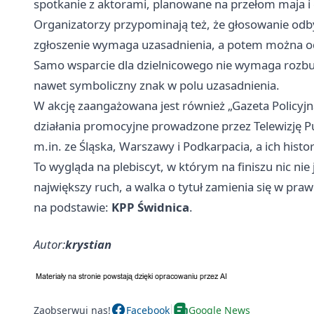
spotkanie z aktorami, planowane na przełom maja i
Organizatorzy przypominają też, że głosowanie odby
zgłoszenie wymaga uzasadnienia, a potem można odd
Samo wsparcie dla dzielnicowego nie wymaga rozbu
nawet symboliczny znak w polu uzasadnienia.
W akcję zaangażowana jest również „Gazeta Policyjna
działania promocyjne prowadzone przez Telewizję Puls
m.in. ze Śląska,
Warszawy
i Podkarpacia, a ich histor
To wygląda na plebiscyt, w którym na finiszu nic nie
największy ruch, a walka o tytuł zamienia się w pra
na podstawie:
KPP Świdnica
.
Autor:
krystian
Zaobserwuj nas!
Facebook
Google News