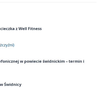
ieczka z Well Fitness
żczyźni)
lefonicznej w powiecie świdnickim – termin i
 w Świdnicy