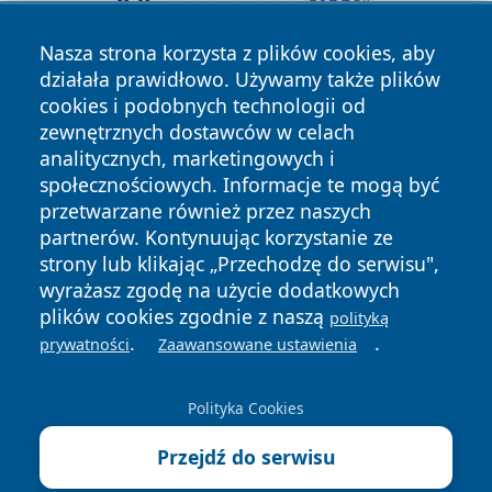
Nasza strona korzysta z plików cookies, aby
działała prawidłowo. Używamy także plików
cookies i podobnych technologii od
zewnętrznych dostawców w celach
analitycznych, marketingowych i
społecznościowych. Informacje te mogą być
przetwarzane również przez naszych
partnerów. Kontynuując korzystanie ze
Copyright © 2026 swidnicanews.pl Wszystkie prawa
zastrzeżone.
strony lub klikając „Przechodzę do serwisu",
wyrażasz zgodę na użycie dodatkowych
plików cookies zgodnie z naszą
polityką
Polityka
Polityka
.
.
prywatności
Zaawansowane ustawienia
News
Autorzy
Prywatności
Cookies
Polityka Cookies
Przejdź do serwisu