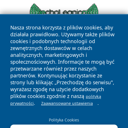
Nasza strona korzysta z plików cookies, aby
działała prawidłowo. Używamy także plików
cookies i podobnych technologii od
zewnętrznych dostawców w celach
analitycznych, marketingowych i
społecznościowych. Informacje te mogą być
przetwarzane również przez naszych
Copyright © 2026 swidnicanews.pl Wszystkie prawa
zastrzeżone.
partnerów. Kontynuując korzystanie ze
strony lub klikając „Przechodzę do serwisu",
wyrażasz zgodę na użycie dodatkowych
Polityka
Polityka
plików cookies zgodnie z naszą
polityką
News
Autorzy
Prywatności
Cookies
.
.
prywatności
Zaawansowane ustawienia
Polityka Cookies