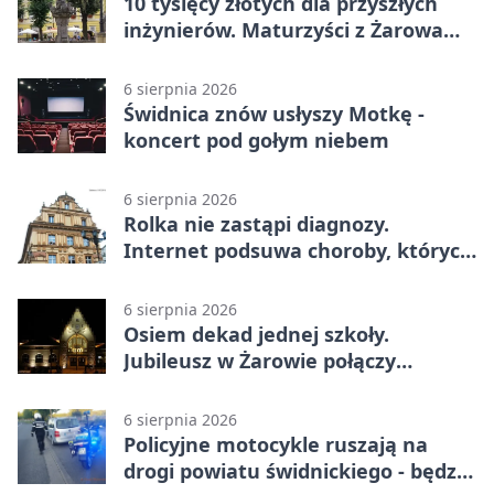
10 tysięcy złotych dla przyszłych
inżynierów. Maturzyści z Żarowa
mogą składać wnioski
6 sierpnia 2026
Świdnica znów usłyszy Motkę -
koncert pod gołym niebem
6 sierpnia 2026
Rolka nie zastąpi diagnozy.
Internet podsuwa choroby, których
można nie mieć
6 sierpnia 2026
Osiem dekad jednej szkoły.
Jubileusz w Żarowie połączy
pokolenia
6 sierpnia 2026
Policyjne motocykle ruszają na
drogi powiatu świdnickiego - będzie