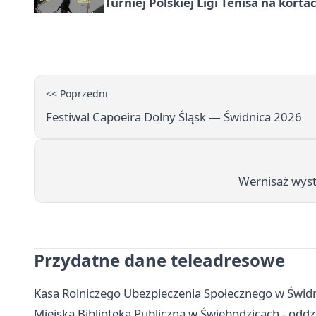
Turniej Polskiej Ligi Tenisa na kort
<< Poprzedni
Festiwal Capoeira Dolny Śląsk — Świdnica 2026
Wernisaż wys
Przydatne dane teleadresowe
Kasa Rolniczego Ubezpieczenia Społecznego w Świdn
Miejska Biblioteka Publiczna w Świebodzicach - oddzi