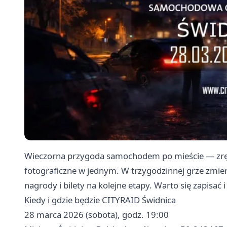
Wieczorna przygoda samochodem po mieście — zręc
fotograficzne w jednym. W trzygodzinnej grze zmierz
nagrody i bilety na kolejne etapy. Warto się zapisać 
Kiedy i gdzie będzie CITYRAID Świdnica
28 marca 2026 (sobota), godz. 19:00