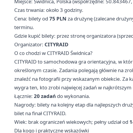
Miejsce: Świdnica, Polska (współrzędne: 50.843467
Czas trwania: około 3 godziny.
Cena: bilety od
75 PLN
za drużynę (zalecane drużyny
terminu.
Gdzie kupić bilety: przez stronę organizatora (sprze
Organizator:
CITYRAID
O co chodzi w CITYRAID Świdnica?
CITYRAID to samochodowa gra orientacyjna, w które
określonym czasie. Zadania polegają głównie na zro
znaleźć na fotografii przy wskazanym obiekcie. Za
wygra ten, kto zrobi najwięcej zadań w najkrótszym 
Łącznie:
20 zadań
do wykonania.
Nagrody: bilety na kolejny etap dla najlepszych dr
bilet na finał CITYRAID.
Wiek: brak ograniczeń wiekowych; pełny udział od
1
Dla kogo i praktyczne wskazówki