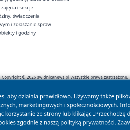
zajęcia i sekcje
ziny, świadczenia
owym i zgłaszanie spraw
obiekty i godziny
Copyright © 2026 swidnicanews.pl Wszystkie prawa zastrzeżone.
es, aby działała prawidłowo. Używamy także plik
News
Autorzy
Polityka Prywatności
Polityka Cookie
cznych, marketingowych i społecznościowych. Inf
 korzystanie ze strony lub klikając „Przechodzę 
ookies zgodnie z naszą
polityką prywatności
.
Zaaw