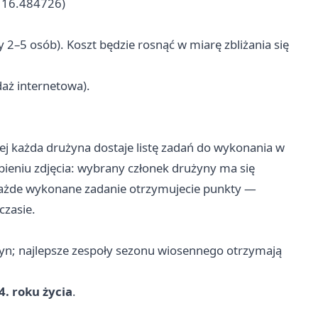
, 16.484726)
 2–5 osób). Koszt będzie rosnąć w miarę zbliżania się
daż internetowa).
j każda drużyna dostaje listę zadań do wykonania w
bieniu zdjęcia: wybrany członek drużyny ma się
 każde wykonane zadanie otrzymujecie punkty —
czasie.
użyn; najlepsze zespoły sezonu wiosennego otrzymają
4. roku życia
.