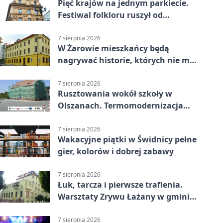
Pięć krajów na jednym parkiecie.
Festiwal folkloru ruszył od
potańcówki
7 sierpnia 2026
W Żarowie mieszkańcy będą
nagrywać historie, których nie ma
w archiwach
7 sierpnia 2026
Rusztowania wokół szkoły w
Olszanach. Termomodernizacja
wchodzi w kolejny etap
7 sierpnia 2026
Wakacyjne piątki w Świdnicy pełne
gier, kolorów i dobrej zabawy
7 sierpnia 2026
Łuk, tarcza i pierwsze trafienia.
Warsztaty Zrywu Łażany w gminie
Żarów
7 sierpnia 2026