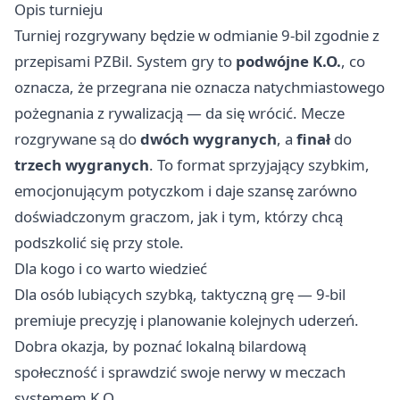
Opis turnieju
Turniej rozgrywany będzie w odmianie 9‑bil zgodnie z
przepisami PZBil. System gry to
podwójne K.O.
, co
oznacza, że przegrana nie oznacza natychmiastowego
pożegnania z rywalizacją — da się wrócić. Mecze
rozgrywane są do
dwóch wygranych
, a
finał
do
trzech wygranych
. To format sprzyjający szybkim,
emocjonującym potyczkom i daje szansę zarówno
doświadczonym graczom, jak i tym, którzy chcą
podszkolić się przy stole.
Dla kogo i co warto wiedzieć
Dla osób lubiących szybką, taktyczną grę — 9‑bil
premiuje precyzję i planowanie kolejnych uderzeń.
Dobra okazja, by poznać lokalną bilardową
społeczność i sprawdzić swoje nerwy w meczach
systemem K.O.