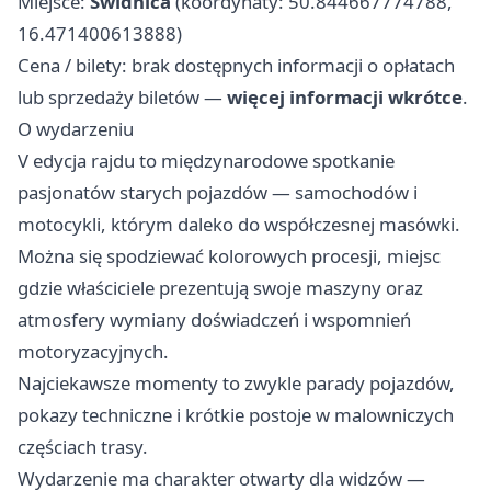
Miejsce:
Świdnica
(koordynaty: 50.844667774788,
16.471400613888)
Cena / bilety: brak dostępnych informacji o opłatach
lub sprzedaży biletów —
więcej informacji wkrótce
.
O wydarzeniu
V edycja rajdu to międzynarodowe spotkanie
pasjonatów starych pojazdów — samochodów i
motocykli, którym daleko do współczesnej masówki.
Można się spodziewać kolorowych procesji, miejsc
gdzie właściciele prezentują swoje maszyny oraz
atmosfery wymiany doświadczeń i wspomnień
motoryzacyjnych.
Najciekawsze momenty to zwykle parady pojazdów,
pokazy techniczne i krótkie postoje w malowniczych
częściach trasy.
Wydarzenie ma charakter otwarty dla widzów —