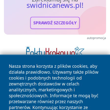
swidnicanews.pl!
SPRAWDŹ SZCZEGÓŁY
autopromocja
Nasza strona korzysta z plików cookies, aby
działała prawidłowo. Używamy także plików
cookies i podobnych technologii od
zewnętrznych dostawców w celach
analitycznych, marketingowych i
społecznościowych. Informacje te mogą być
Copyright © 2026 swidnicanews.pl Wszystkie prawa
przetwarzane również przez naszych
zastrzeżone.
partnerów. Kontynuując korzystanie ze