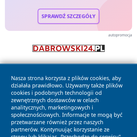
SPRAWDŹ SZCZEGÓŁY
autopromocja
Nasza strona korzysta z plików cookies, aby
działała prawidłowo. Używamy także plików
cookies i podobnych technologii od
zewnętrznych dostawców w celach
Copyright © 2026 swidnicanews.pl Wszystkie prawa
analitycznych, marketingowych i
zastrzeżone.
społecznościowych. Informacje te mogą być
przetwarzane również przez naszych
partnerów. Kontynuując korzystanie ze
Polityka
Polityka
News
Autorzy
strony lub klikając „Przechodzę do serwisu",
Prywatności
Cookies