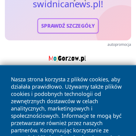
swidnicanews.pl!
SPRAWDŹ SZCZEGÓŁY
autopromocja
Nasza strona korzysta z plików cookies, aby
działała prawidłowo. Używamy także plików
cookies i podobnych technologii od
zewnętrznych dostawców w celach
analitycznych, marketingowych i
Copyright © 2026 swidnicanews.pl Wszystkie prawa
społecznościowych. Informacje te mogą być
zastrzeżone.
przetwarzane również przez naszych
partnerów. Kontynuując korzystanie ze