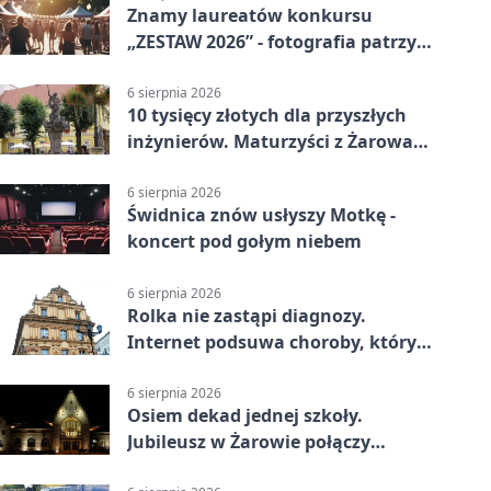
Znamy laureatów konkursu
„ZESTAW 2026” - fotografia patrzy
ku światłu
6 sierpnia 2026
10 tysięcy złotych dla przyszłych
inżynierów. Maturzyści z Żarowa
mogą składać wnioski
6 sierpnia 2026
Świdnica znów usłyszy Motkę -
koncert pod gołym niebem
6 sierpnia 2026
Rolka nie zastąpi diagnozy.
Internet podsuwa choroby, których
można nie mieć
6 sierpnia 2026
Osiem dekad jednej szkoły.
Jubileusz w Żarowie połączy
pokolenia