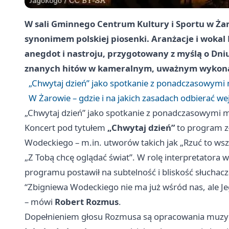
W sali Gminnego Centrum Kultury i Sportu w Żar
synonimem polskiej piosenki. Aranżacje i wokal
anegdot i nastroju, przygotowany z myślą o Dni
znanych hitów w kameralnym, uważnym wykon
„Chwytaj dzień” jako spotkanie z ponadczasowymi
W Żarowie – gdzie i na jakich zasadach odbierać we
„Chwytaj dzień” jako spotkanie z ponadczasowymi 
Koncert pod tytułem
„Chwytaj dzień”
to program z
Wodeckiego – m.in. utworów takich jak „Rzuć to wszy
„Z Tobą chcę oglądać świat”. W rolę interpretatora w
programu postawił na subtelność i bliskość słuchac
“Zbigniewa Wodeckiego nie ma już wśród nas, ale Jeg
– mówi
Robert Rozmus
.
Dopełnieniem głosu Rozmusa są opracowania muzy