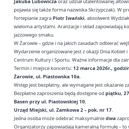
Jakuba Lubowicza
oraz udział utalentowanej altowio
pojawia się także forma nazwiska Skrzypczak). W p
fortepianie zagra
Piotr Iwański
, absolwent Wydział
wieloma artystami. Aranżacje i skład zapowiadają ko
jazzowego smaku.
W Żarowie – gdzie i na jakich zasadach odbierać wej
Wydarzenie organizowane jest z okazji Dnia Kobiet 
Centrum Kultury i Sportu. Ważne informacje dla za
Termin i miejsce koncertu:
12 marca 2026r., godzi
Żarowie, ul. Piastowska 10a
.
Wstęp jest bezpłatny, ale wymagane jest okazanie z
Bezpłatne zaproszenia będą dostępne od
piątku, 27
Basen przy ul. Piastowskiej 10
,
Urząd Miejski, ul. Zamkowa 2 – pok. nr 17
.
Jedna osoba może odebrać maksymalnie
dwa
zapro
Organizatorzy zapowiadają kameralną formułę – to 