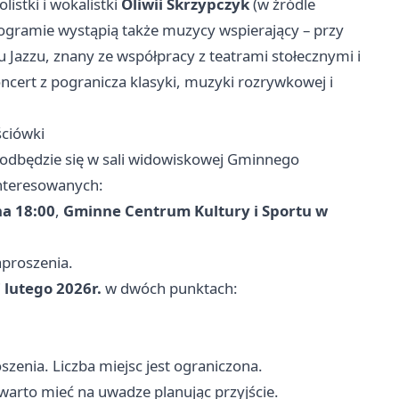
listki i wokalistki
Oliwii Skrzypczyk
(w źródle
rogramie wystąpią także muzycy wspierający – przy
u Jazzu, znany ze współpracy z teatrami stołecznymi i
ncert z pogranicza klasyki, muzyki rozrywkowej i
ściówki
i odbędzie się w sali widowiskowej Gminnego
interesowanych:
na 18:00
,
Gminne Centrum Kultury i Sportu w
aproszenia.
 lutego 2026r.
w dwóch punktach:
szenia. Liczba miejsc jest ograniczona.
warto mieć na uwadze planując przyjście.