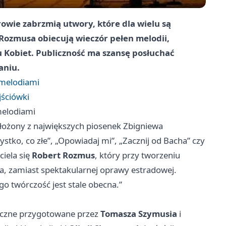
owie zabrzmią utwory, które dla wielu są
 Rozmusa obiecują wieczór pełen melodii,
u Kobiet. Publiczność ma szansę posłuchać
aniu.
 melodiami
jściówki
melodiami
łożony z największych piosenek Zbigniewa
stko, co złe”, „Opowiadaj mi”, „Zacznij od Bacha” czy
ciela się
Robert Rozmus
, który przy tworzeniu
za, zamiast spektakularnej oprawy estradowej.
o twórczość jest stale obecna.”
czne przygotowane przez
Tomasza Szymusia
i