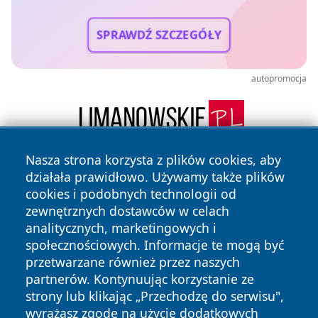
SPRAWDŹ SZCZEGÓŁY
autopromocja
Nasza strona korzysta z plików cookies, aby
działała prawidłowo. Używamy także plików
cookies i podobnych technologii od
zewnętrznych dostawców w celach
analitycznych, marketingowych i
społecznościowych. Informacje te mogą być
Copyright © 2026 swidnicanews.pl Wszystkie prawa
przetwarzane również przez naszych
zastrzeżone.
partnerów. Kontynuując korzystanie ze
strony lub klikając „Przechodzę do serwisu",
wyrażasz zgodę na użycie dodatkowych
Polityka
Polityka