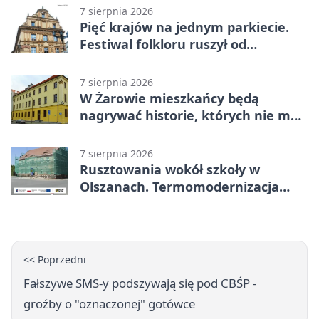
7 sierpnia 2026
Pięć krajów na jednym parkiecie.
Festiwal folkloru ruszył od
potańcówki
7 sierpnia 2026
W Żarowie mieszkańcy będą
nagrywać historie, których nie ma
w archiwach
7 sierpnia 2026
Rusztowania wokół szkoły w
Olszanach. Termomodernizacja
wchodzi w kolejny etap
<< Poprzedni
Fałszywe SMS-y podszywają się pod CBŚP -
groźby o "oznaczonej" gotówce