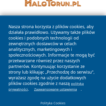
Nasza strona korzysta z plików cookies, aby
działała prawidłowo. Używamy także plików
cookies i podobnych technologii od
zewnętrznych dostawców w celach
Copyright © 2026 swidnicanews.pl Wszystkie prawa
analitycznych, marketingowych i
zastrzeżone.
społecznościowych. Informacje te mogą być
przetwarzane również przez naszych
partnerów. Kontynuując korzystanie ze
Polityka
Polityka
News
Autorzy
strony lub klikając „Przechodzę do serwisu",
Prywatności
Cookies
wyrażasz zgodę na użycie dodatkowych
plików cookies zgodnie z naszą
polityką
.
.
prywatności
Zaawansowane ustawienia
Polityka Cookies