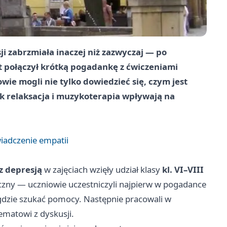
i zabrzmiała inaczej niż zazwyczaj — po
kt połączył krótką pogadankę z ćwiczeniami
ie mogli nie tylko dowiedzieć się, czym jest
ak relaksacja i muzykoterapia wpływają na
iadczenie empatii
z depresją
w zajęciach wzięły udział klasy
kl. VI–VIII
yczny — uczniowie uczestniczyli najpierw w pogadance
i gdzie szukać pomocy. Następnie pracowali w
matowi z dyskusji.