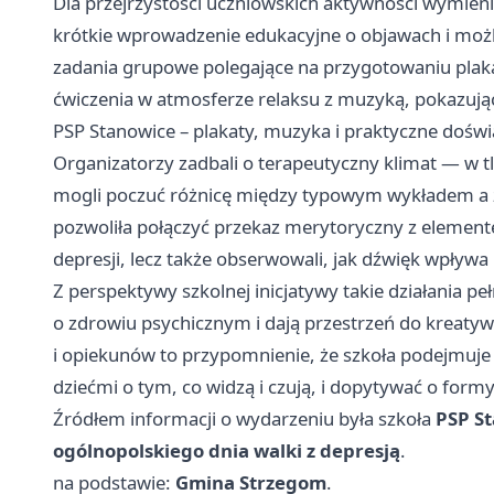
Dla przejrzystości uczniowskich aktywności wymie
krótkie wprowadzenie edukacyjne o objawach i możl
zadania grupowe polegające na przygotowaniu pla
ćwiczenia w atmosferze relaksu z muzyką, pokazując
PSP Stanowice – plakaty, muzyka i praktyczne doświ
Organizatorzy zadbali o terapeutyczny klimat — w t
mogli poczuć różnicę między typowym wykładem a z
pozwoliła połączyć przekaz merytoryczny z element
depresji, lecz także obserwowali, jak dźwięk wpływa 
Z perspektywy szkolnej inicjatywy takie działania pe
o zdrowiu psychicznym i dają przestrzeń do kreaty
i opiekunów to przypomnienie, że szkoła podejmuje
dziećmi o tym, co widzą i czują, i dopytywać o for
Źródłem informacji o wydarzeniu była szkoła
PSP S
ogólnopolskiego dnia walki z depresją
.
na podstawie:
Gmina Strzegom
.