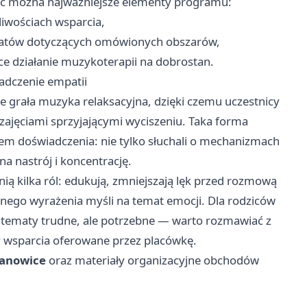
nić można najważniejsze elementy programu:
iwościach wsparcia,
katów dotyczących omówionych obszarów,
e działanie muzykoterapii na dobrostan.
adczenie empatii
le grała muzyka relaksacyjna, dzięki czemu uczestnicy
ajęciami sprzyjającymi wyciszeniu. Taka forma
em doświadczenia: nie tylko słuchali o mechanizmach
na nastrój i koncentrację.
łnią kilka ról: edukują, zmniejszają lęk przed rozmową
wnego wyrażenia myśli na temat emocji. Dla rodziców
 tematy trudne, ale potrzebne — warto rozmawiać z
my wsparcia oferowane przez placówkę.
tanowice
oraz materiały organizacyjne obchodów