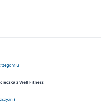
Strzegomiu
ieczka z Well Fitness
żczyźni)