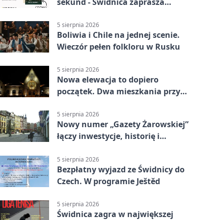
sekund - Świdnica zaprasza
młodych twórców
5 sierpnia 2026
Boliwia i Chile na jednej scenie.
Wieczór pełen folkloru w Rusku
5 sierpnia 2026
Nowa elewacja to dopiero
początek. Dwa mieszkania przy
Sikorskiego przechodzą remont
5 sierpnia 2026
Nowy numer „Gazety Żarowskiej”
łączy inwestycje, historię i
wakacyjne wydarzenia
5 sierpnia 2026
Bezpłatny wyjazd ze Świdnicy do
Czech. W programie Ještěd
5 sierpnia 2026
Świdnica zagra w największej