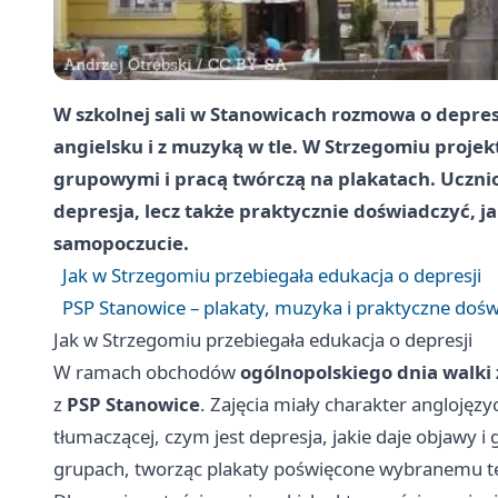
W szkolnej sali w Stanowicach rozmowa o depresj
angielsku i z muzyką w tle. W Strzegomiu proje
grupowymi i pracą twórczą na plakatach. Uczniow
depresja, lecz także praktycznie doświadczyć, j
samopoczucie.
Jak w Strzegomiu przebiegała edukacja o depresji
PSP Stanowice – plakaty, muzyka i praktyczne dośw
Jak w Strzegomiu przebiegała edukacja o depresji
W ramach obchodów
ogólnopolskiego dnia walki 
z
PSP Stanowice
. Zajęcia miały charakter anglojęz
tłumaczącej, czym jest depresja, jakie daje objawy 
grupach, tworząc plakaty poświęcone wybranemu te