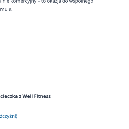
a nie komercyjny – to okazja do wspólnego
rmule.
ieczka z Well Fitness
żczyźni)