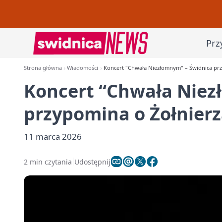
Prz
Strona główna
Wiadomości
Koncert "Chwała Niezłomnym" – Świdnica pr
Koncert “Chwała Niez
przypomina o Żołnier
11 marca 2026
2 min czytania
Udostępnij