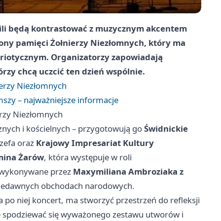
ili będą kontrastować z muzycznym akcentem
ony pamięci Żołnierzy Niezłomnych, który ma
triotycznym. Organizatorzy zapowiadają
rzy chcą uczcić ten dzień wspólnie.
ierzy Niezłomnych
szy – najważniejsze informacje
erzy Niezłomnych
cznych i kościelnych – przygotowują go
Świdnickie
ózefa oraz
Krajowy Impresariat Kultury
ina Żarów
, która występuje w roli
y wykonywane przez
Maxymiliana Ambroziaka z
 niedawnych obchodach narodowych.
a po niej koncert, ma stworzyć przestrzeń do refleksji
e spodziewać się wyważonego zestawu utworów i