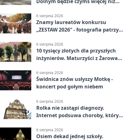
Dolnym będzie czymś więcej niż
budynkiem
6 sierpnia 2026
Znamy laureatów konkursu
„ZESTAW 2026” - fotografia patrzy
ku światłu
6 sierpnia 2026
10 tysięcy złotych dla przyszłych
inżynierów. Maturzyści z Żarowa
mogą składać wnioski
6 sierpnia 2026
Świdnica znów usłyszy Motkę -
koncert pod gołym niebem
6 sierpnia 2026
Rolka nie zastąpi diagnozy.
Internet podsuwa choroby, których
można nie mieć
6 sierpnia 2026
Osiem dekad jednej szkoły.