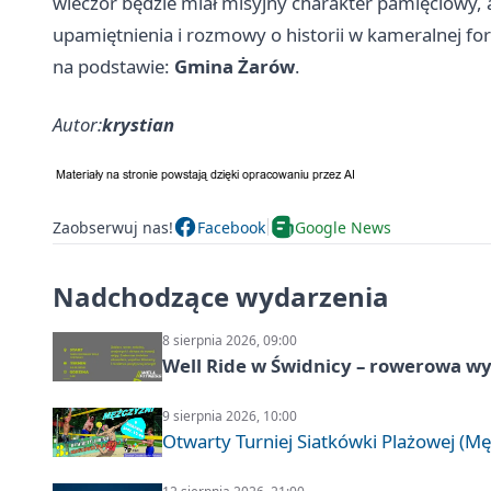
wieczór będzie miał misyjny charakter pamięciowy, 
upamiętnienia i rozmowy o historii w kameralnej fo
na podstawie:
Gmina Żarów
.
Autor:
krystian
Zaobserwuj nas!
Facebook
Google News
Nadchodzące wydarzenia
8 sierpnia 2026, 09:00
Well Ride w Świdnicy – rowerowa wyc
9 sierpnia 2026, 10:00
Otwarty Turniej Siatkówki Plażowej (Mę