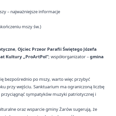
zy – najważniejsze informacje
akończeniu mszy św.)
otyczne
,
Ojciec Przeor Parafii Świętego Józefa
at Kultury „ProArtPol”
; współorganizator –
gmina
się bezpośrednio po mszy, warto więc przybyć
łoku przy wejściu. Sanktuarium ma ograniczoną liczbę
e przyciągnąć sympatyków muzyki patriotycznej i
kulturalne oraz wsparcie gminy Żarów sugerują, że