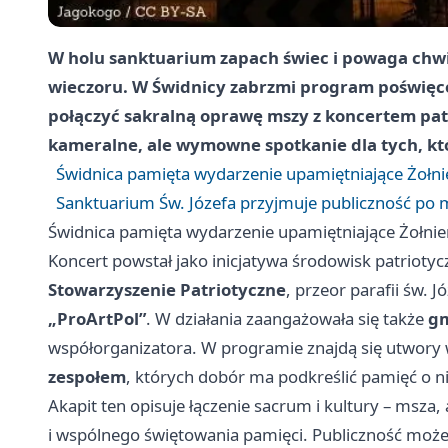
W holu sanktuarium zapach świec i powaga chw
wieczoru. W Świdnicy zabrzmi program poświęc
połączyć sakralną oprawę mszy z koncertem pa
kameralne, ale wymowne spotkanie dla tych, któ
Świdnica pamięta wydarzenie upamiętniające Żołn
Sanktuarium Św. Józefa przyjmuje publiczność po m
Świdnica pamięta wydarzenie upamiętniające Żołni
Koncert powstał jako inicjatywa środowisk patrioty
Stowarzyszenie Patriotyczne
, przeor parafii św. J
„ProArtPol”
. W działania zaangażowała się także
gm
współorganizatora. W programie znajdą się utwor
zespołem
, których dobór ma podkreślić pamięć o
Akapit ten opisuje łączenie sacrum i kultury – msza, 
i wspólnego świętowania pamięci. Publiczność moż