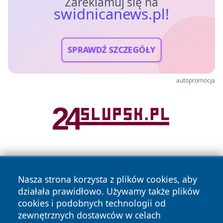
Zareklamuj się na
swidnicanews.pl!
SPRAWDŹ SZCZEGÓŁY
autopromocja
Nasza strona korzysta z plików cookies, aby
działała prawidłowo. Używamy także plików
cookies i podobnych technologii od
zewnętrznych dostawców w celach
Copyright © 2026 swidnicanews.pl Wszystkie prawa