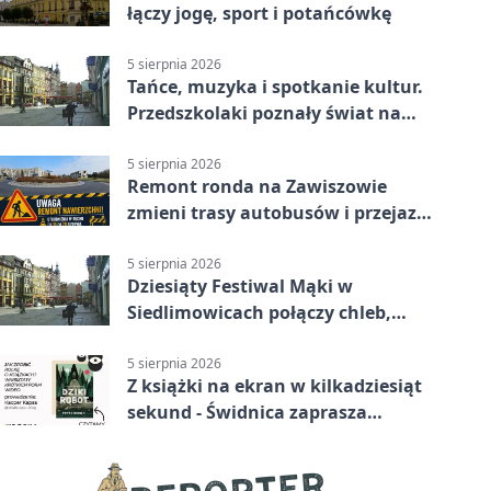
łączy jogę, sport i potańcówkę
5 sierpnia 2026
Tańce, muzyka i spotkanie kultur.
Przedszkolaki poznały świat na
Plantach
5 sierpnia 2026
Remont ronda na Zawiszowie
zmieni trasy autobusów i przejazd
kierowców
5 sierpnia 2026
Dziesiąty Festiwal Mąki w
Siedlimowicach połączy chleb,
muzykę i młyn
5 sierpnia 2026
Z książki na ekran w kilkadziesiąt
sekund - Świdnica zaprasza
młodych twórców