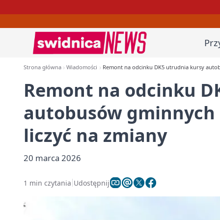
Prz
Strona główna
Wiadomości
Remont na odcinku DK5 utrudnia kursy autob
Remont na odcinku DK
autobusów gminnych 
liczyć na zmiany
20 marca 2026
1 min czytania
Udostępnij