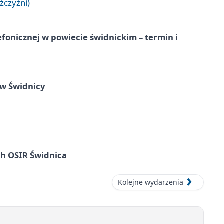
żczyźni)
lefonicznej w powiecie świdnickim – termin i
 w Świdnicy
ach OSIR Świdnica
Kolejne wydarzenia