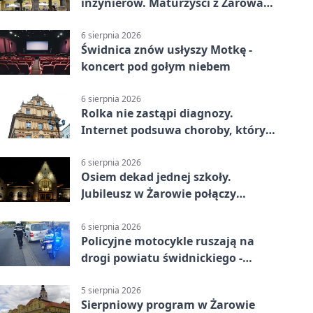
inżynierów. Maturzyści z Żarowa
mogą składać wnioski
6 sierpnia 2026
Świdnica znów usłyszy Motkę -
koncert pod gołym niebem
6 sierpnia 2026
Rolka nie zastąpi diagnozy.
Internet podsuwa choroby, których
można nie mieć
6 sierpnia 2026
Osiem dekad jednej szkoły.
Jubileusz w Żarowie połączy
pokolenia
6 sierpnia 2026
Policyjne motocykle ruszają na
drogi powiatu świdnickiego -
będzie więcej kontroli
5 sierpnia 2026
Sierpniowy program w Żarowie