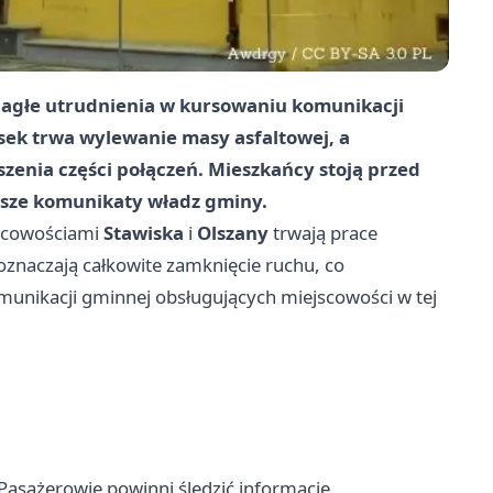
nagłe utrudnienia w kursowaniu komunikacji
ek trwa wylewanie masy asfaltowej, a
enia części połączeń. Mieszkańcy stoją przed
lsze komunikaty władz gminy.
scowościami
Stawiska
i
Olszany
trwają prace
oznaczają całkowite zamknięcie ruchu, co
nikacji gminnej obsługujących miejscowości w tej
Pasażerowie powinni śledzić informacje