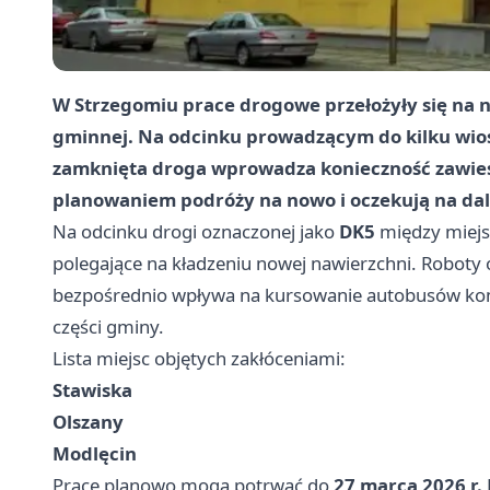
W Strzegomiu prace drogowe przełożyły się na 
gminnej. Na odcinku prowadzącym do kilku wios
zamknięta droga wprowadza konieczność zawiesz
planowaniem podróży na nowo i oczekują na da
Na odcinku drogi oznaczonej jako
DK5
między miej
polegające na kładzeniu nowej nawierzchni. Roboty 
bezpośrednio wpływa na kursowanie autobusów komu
części gminy.
Lista miejsc objętych zakłóceniami:
Stawiska
Olszany
Modlęcin
Prace planowo mogą potrwać do
27 marca 2026 r.