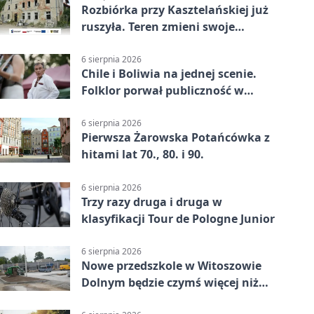
Rozbiórka przy Kasztelańskiej już
ruszyła. Teren zmieni swoje
przeznaczenie
6 sierpnia 2026
Chile i Boliwia na jednej scenie.
Folklor porwał publiczność w
Rogoźnicy
6 sierpnia 2026
Pierwsza Żarowska Potańcówka z
hitami lat 70., 80. i 90.
6 sierpnia 2026
Trzy razy druga i druga w
klasyfikacji Tour de Pologne Junior
6 sierpnia 2026
Nowe przedszkole w Witoszowie
Dolnym będzie czymś więcej niż
budynkiem