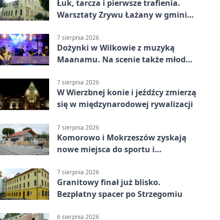
Łuk, tarcza i pierwsze trafienia.
Warsztaty Zrywu Łażany w gminie
Żarów
7 sierpnia 2026
Dożynki w Wilkowie z muzyką
Maanamu. Na scenie także młode
talenty
7 sierpnia 2026
W Wierzbnej konie i jeźdźcy zmierzą
się w międzynarodowej rywalizacji
7 sierpnia 2026
Komorowo i Mokrzeszów zyskają
nowe miejsca do sportu i
sąsiedzkich spotkań
7 sierpnia 2026
Granitowy finał już blisko.
Bezpłatny spacer po Strzegomiu
6 sierpnia 2026