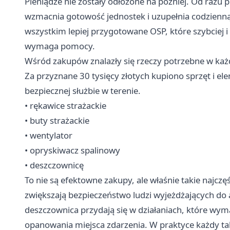
Pieniądze nie zostały odłożone na później. Od razu
wzmacnia gotowość jednostek i uzupełnia codzienn
wszystkim lepiej przygotowane OSP, które szybciej i
wymaga pomocy.
Wśród zakupów znalazły się rzeczy potrzebne w każd
Za przyznane 30 tysięcy złotych kupiono sprzęt i e
bezpiecznej służbie w terenie.
• rękawice strażackie
• buty strażackie
• wentylator
• opryskiwacz spalinowy
• deszczownicę
To nie są efektowne zakupy, ale właśnie takie najczęś
zwiększają bezpieczeństwo ludzi wyjeżdżających do a
deszczownica przydają się w działaniach, które wy
opanowania miejsca zdarzenia. W praktyce każdy tak