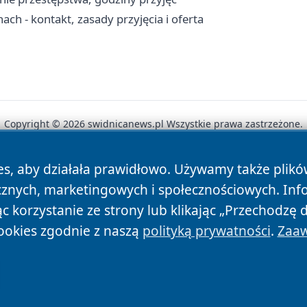
 - kontakt, zasady przyjęcia i oferta
Copyright © 2026 swidnicanews.pl Wszystkie prawa zastrzeżone.
es, aby działała prawidłowo. Używamy także plik
News
Autorzy
Polityka Prywatności
Polityka Cookie
cznych, marketingowych i społecznościowych. Inf
 korzystanie ze strony lub klikając „Przechodzę 
ookies zgodnie z naszą
polityką prywatności
.
Zaaw