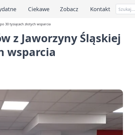
ydatne
Ciekawe
Zobacz
Kontakt
po 30 tysiącach złotych wsparcia
w z Jaworzyny Śląskiej
ch wsparcia