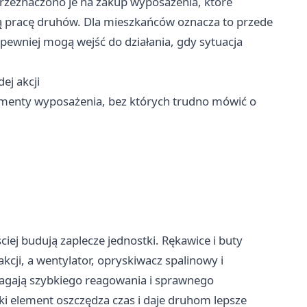
 przeznaczono je na zakup wyposażenia, które
ą pracę druhów. Dla mieszkańców oznacza to przede
 pewniej mogą wejść do działania, gdy sytuacja
ej akcji
lementy wyposażenia, bez których trudno mówić o
ciej budują zaplecze jednostki. Rękawice i buty
kcji, a wentylator, opryskiwacz spalinowy i
magają szybkiego reagowania i sprawnego
i element oszczędza czas i daje druhom lepsze