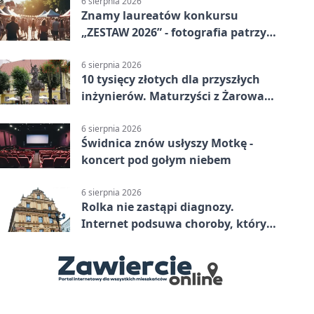
6 sierpnia 2026
Znamy laureatów konkursu
„ZESTAW 2026” - fotografia patrzy
ku światłu
6 sierpnia 2026
10 tysięcy złotych dla przyszłych
inżynierów. Maturzyści z Żarowa
mogą składać wnioski
6 sierpnia 2026
Świdnica znów usłyszy Motkę -
koncert pod gołym niebem
6 sierpnia 2026
Rolka nie zastąpi diagnozy.
Internet podsuwa choroby, których
można nie mieć