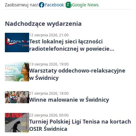
Zaobserwuj nas!
Facebook
Google News
Nadchodzące wydarzenia
12 sierpnia 2026, 21:00
Test lokalnej sieci łączności
radiotelefonicznej w powiecie
świdnickim – termin i miejsce
13 sierpnia 2026, 19:00
Warsztaty oddechowo-relaksacyjne
w Świdnicy
21 sierpnia 2026, 18:00
Winne malowanie w Świdnicy
22 sierpnia 2026, 00:00
Turniej Polskiej Ligi Tenisa na kortach
OSIR Świdnica