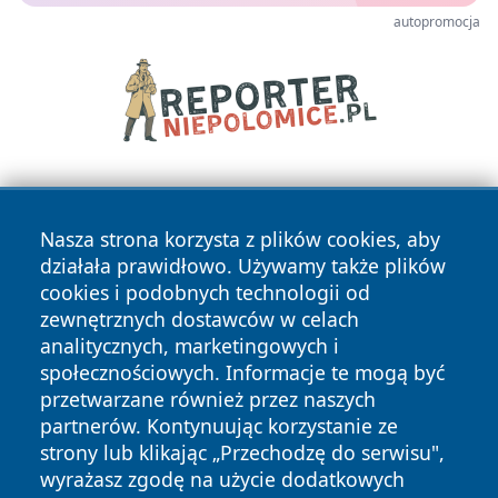
autopromocja
Nasza strona korzysta z plików cookies, aby
działała prawidłowo. Używamy także plików
cookies i podobnych technologii od
zewnętrznych dostawców w celach
Copyright © 2026 swidnicanews.pl Wszystkie prawa
analitycznych, marketingowych i
zastrzeżone.
społecznościowych. Informacje te mogą być
przetwarzane również przez naszych
partnerów. Kontynuując korzystanie ze
Polityka
Polityka
News
Autorzy
strony lub klikając „Przechodzę do serwisu",
Prywatności
Cookies
wyrażasz zgodę na użycie dodatkowych