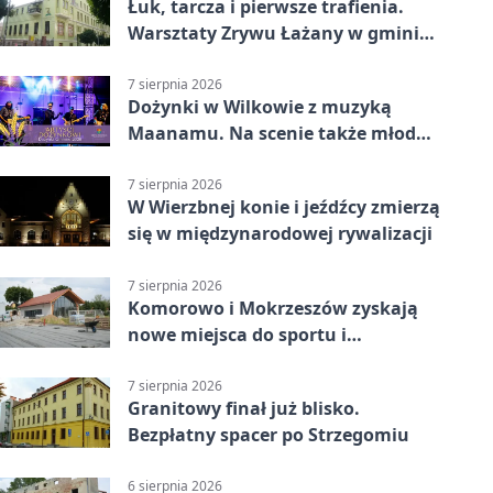
Łuk, tarcza i pierwsze trafienia.
Warsztaty Zrywu Łażany w gminie
Żarów
7 sierpnia 2026
Dożynki w Wilkowie z muzyką
Maanamu. Na scenie także młode
talenty
7 sierpnia 2026
W Wierzbnej konie i jeźdźcy zmierzą
się w międzynarodowej rywalizacji
7 sierpnia 2026
Komorowo i Mokrzeszów zyskają
nowe miejsca do sportu i
sąsiedzkich spotkań
7 sierpnia 2026
Granitowy finał już blisko.
Bezpłatny spacer po Strzegomiu
6 sierpnia 2026