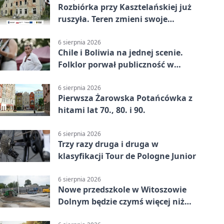
Rozbiórka przy Kasztelańskiej już
ruszyła. Teren zmieni swoje
przeznaczenie
6 sierpnia 2026
Chile i Boliwia na jednej scenie.
Folklor porwał publiczność w
Rogoźnicy
6 sierpnia 2026
Pierwsza Żarowska Potańcówka z
hitami lat 70., 80. i 90.
6 sierpnia 2026
Trzy razy druga i druga w
klasyfikacji Tour de Pologne Junior
6 sierpnia 2026
Nowe przedszkole w Witoszowie
Dolnym będzie czymś więcej niż
budynkiem