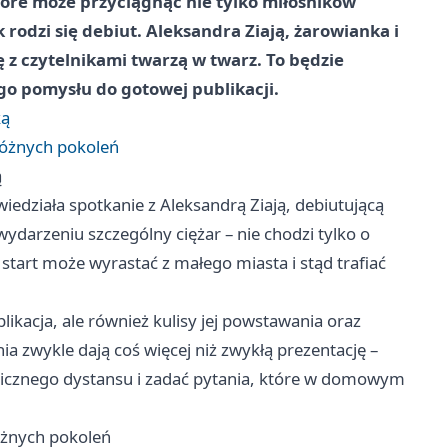
które może przyciągnąć nie tylko miłośników
ak rodzi się debiut. Aleksandra Ziają, żarowianka i
 z czytelnikami twarzą w twarz. To będzie
go pomysłu do gotowej publikacji.
ką
różnych pokoleń
ą
iedziała spotkanie z Aleksandrą Ziają, debiutującą
wydarzeniu szczególny ciężar – nie chodzi tylko o
i start może wyrastać z małego miasta i stąd trafiać
kacja, ale również kulisy jej powstawania oraz
nia zwykle dają coś więcej niż zwykłą prezentację –
enicznego dystansu i zadać pytania, które w domowym
óżnych pokoleń