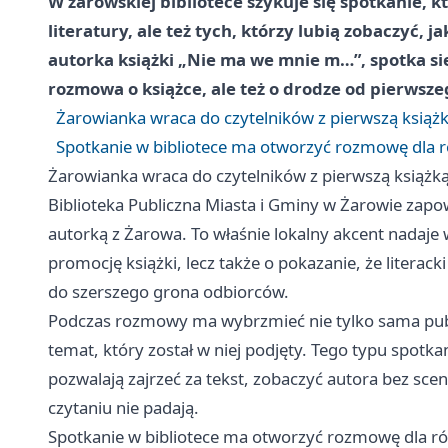
W żarowskiej bibliotece szykuje się spotkanie, 
literatury, ale też tych, którzy lubią zobaczyć, j
autorka książki „Nie ma we mnie m…”, spotka się
rozmowa o książce, ale też o drodze od pierwsze
Żarowianka wraca do czytelników z pierwszą książ
Spotkanie w bibliotece ma otworzyć rozmowę dla 
Żarowianka wraca do czytelników z pierwszą książk
Biblioteka Publiczna Miasta i Gminy w Żarowie zapow
autorką z Żarowa. To właśnie lokalny akcent nadaje 
promocję książki, lecz także o pokazanie, że literack
do szerszego grona odbiorców.
Podczas rozmowy ma wybrzmieć nie tylko sama publi
temat, który został w niej podjęty. Tego typu spotka
pozwalają zajrzeć za tekst, zobaczyć autora bez sc
czytaniu nie padają.
Spotkanie w bibliotece ma otworzyć rozmowę dla r