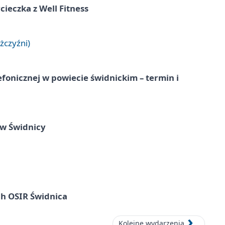
ieczka z Well Fitness
żczyźni)
lefonicznej w powiecie świdnickim – termin i
 w Świdnicy
ach OSIR Świdnica
Kolejne wydarzenia