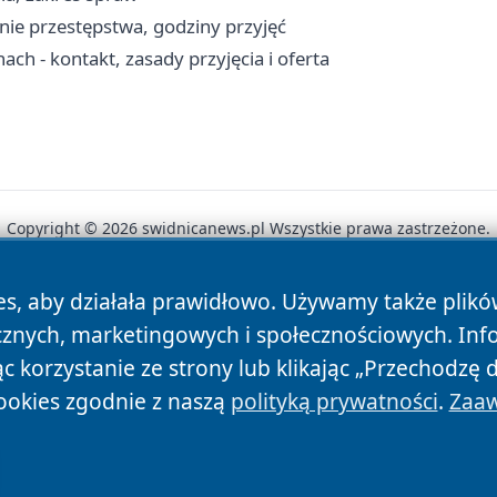
nie przestępstwa, godziny przyjęć
 - kontakt, zasady przyjęcia i oferta
Copyright © 2026 swidnicanews.pl Wszystkie prawa zastrzeżone.
es, aby działała prawidłowo. Używamy także plik
News
Autorzy
Polityka Prywatności
Polityka Cookie
cznych, marketingowych i społecznościowych. Inf
 korzystanie ze strony lub klikając „Przechodzę 
ookies zgodnie z naszą
polityką prywatności
.
Zaaw