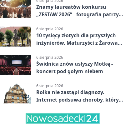
6 sierpnia 2026
Znamy laureatów konkursu
„ZESTAW 2026” - fotografia patrzy
ku światłu
6 sierpnia 2026
10 tysięcy złotych dla przyszłych
inżynierów. Maturzyści z Żarowa
mogą składać wnioski
6 sierpnia 2026
Świdnica znów usłyszy Motkę -
koncert pod gołym niebem
6 sierpnia 2026
Rolka nie zastąpi diagnozy.
Internet podsuwa choroby, których
można nie mieć