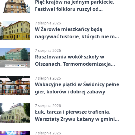
Pięć krajów na jednym parkiecie.
Festiwal folkloru ruszył od
potańcówki
7 sierpnia 2026
W Żarowie mieszkańcy będą
nagrywać historie, których nie ma
w archiwach
7 sierpnia 2026
Rusztowania wokół szkoły w
Olszanach. Termomodernizacja
wchodzi w kolejny etap
7 sierpnia 2026
Wakacyjne piątki w Świdnicy pełne
gier, kolorów i dobrej zabawy
7 sierpnia 2026
Łuk, tarcza i pierwsze trafienia.
Warsztaty Zrywu Łażany w gminie
Żarów
7 sierpnia 2026