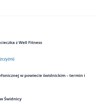
ieczka z Well Fitness
żczyźni)
lefonicznej w powiecie świdnickim – termin i
 w Świdnicy