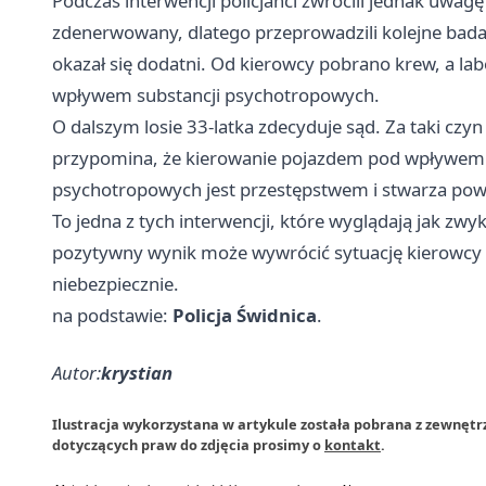
Podczas interwencji policjanci zwrócili jednak uwa
zdenerwowany, dlatego przeprowadzili kolejne bad
okazał się dodatni. Od kierowcy pobrano krew, a la
wpływem substancji psychotropowych.
O dalszym losie 33-latka zdecyduje sąd. Za taki czy
przypomina, że kierowanie pojazdem pod wpływem 
psychotropowych jest przestępstwem i stwarza pow
To jedna z tych interwencji, które wyglądają jak zwy
pozytywny wynik może wywrócić sytuację kierowcy w 
niebezpiecznie.
na podstawie:
Policja Świdnica
.
Autor:
krystian
Ilustracja wykorzystana w artykule została pobrana z zewnętrz
dotyczących praw do zdjęcia prosimy o
kontakt
.