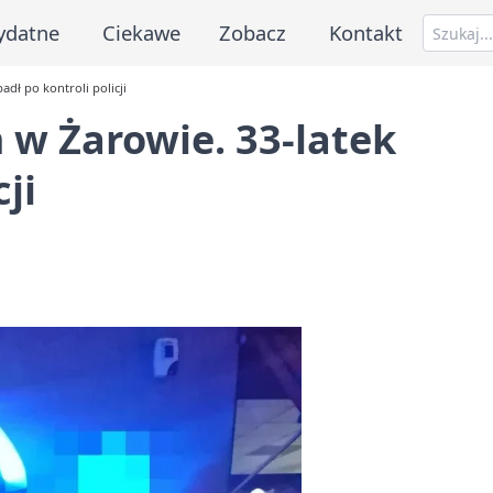
ydatne
Ciekawe
Zobacz
Kontakt
dł po kontroli policji
w Żarowie. 33-latek
ji