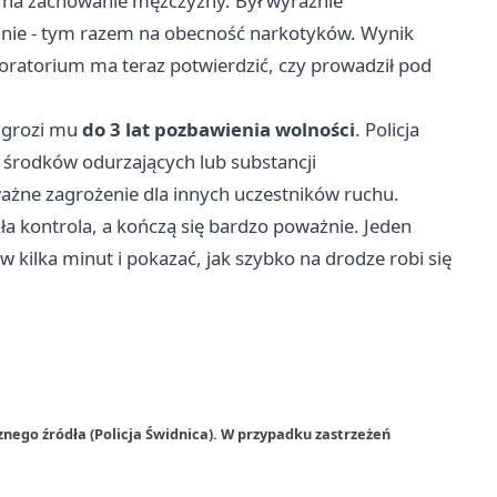
gę na zachowanie mężczyzny. Był wyraźnie
anie - tym razem na obecność narkotyków. Wynik
boratorium ma teraz potwierdzić, czy prowadził pod
n grozi mu
do 3 lat pozbawienia wolności
. Policja
środków odurzających lub substancji
ażne zagrożenie dla innych uczestników ruchu.
kła kontrola, a kończą się bardzo poważnie. Jeden
kilka minut i pokazać, jak szybko na drodze robi się
nego źródła (Policja Świdnica). W przypadku zastrzeżeń