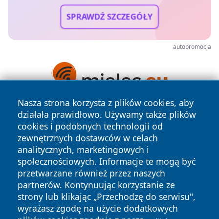
SPRAWDŹ SZCZEGÓŁY
autopromocja
Nasza strona korzysta z plików cookies, aby
działała prawidłowo. Używamy także plików
cookies i podobnych technologii od
zewnętrznych dostawców w celach
analitycznych, marketingowych i
społecznościowych. Informacje te mogą być
Copyright © 2026 swidnicanews.pl Wszystkie prawa
przetwarzane również przez naszych
zastrzeżone.
partnerów. Kontynuując korzystanie ze
strony lub klikając „Przechodzę do serwisu",
wyrażasz zgodę na użycie dodatkowych
Polityka
Polityka
News
Autorzy