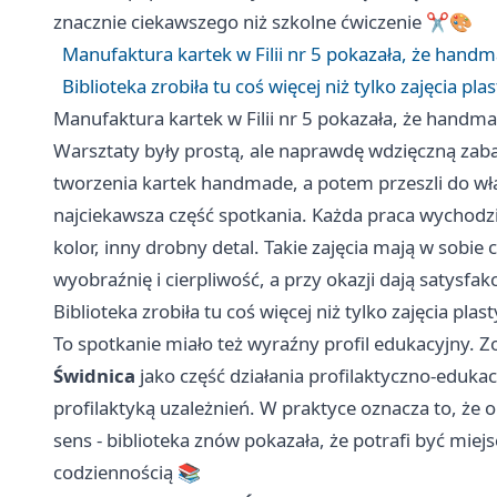
znacznie ciekawszego niż szkolne ćwiczenie ✂️🎨
Manufaktura kartek w Filii nr 5 pokazała, że han
Biblioteka zrobiła tu coś więcej niż tylko zajęcia pla
Manufaktura kartek w Filii nr 5 pokazała, że hand
Warsztaty były prostą, ale naprawdę wdzięczną zab
tworzenia kartek handmade, a potem przeszli do wła
najciekawsza część spotkania. Każda praca wychodziła
kolor, inny drobny detal. Takie zajęcia mają w sobie
wyobraźnię i cierpliwość, a przy okazji dają satysfak
Biblioteka zrobiła tu coś więcej niż tylko zajęcia plas
To spotkanie miało też wyraźny profil edukacyjny.
Świdnica
jako część działania profilaktyczno-eduka
profilaktyką uzależnień. W praktyce oznacza to, że 
sens - biblioteka znów pokazała, że potrafi być miej
codziennością 📚