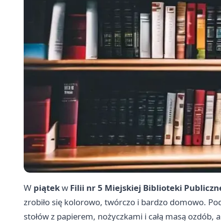
W
piątek
w
Filii nr 5 Miejskiej Biblioteki Publi
zrobiło się kolorowo, twórczo i bardzo domowo. Pod
stołów z papierem, nożyczkami i całą masą ozdób, a 