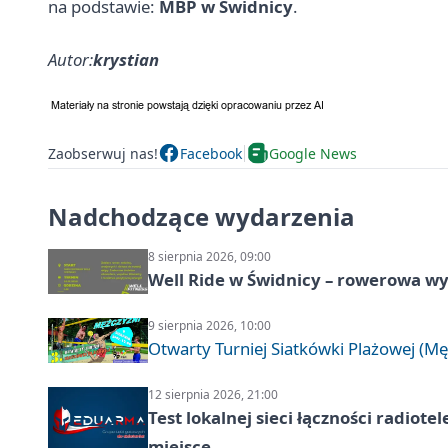
na podstawie:
MBP w Świdnicy
.
Autor:
krystian
Zaobserwuj nas!
Facebook
Google News
Nadchodzące wydarzenia
8 sierpnia 2026, 09:00
Well Ride w Świdnicy – rowerowa wyc
9 sierpnia 2026, 10:00
Otwarty Turniej Siatkówki Plażowej (Mę
12 sierpnia 2026, 21:00
Test lokalnej sieci łączności radiote
miejsce