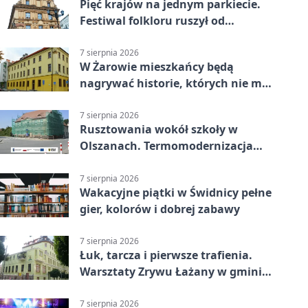
Pięć krajów na jednym parkiecie.
Festiwal folkloru ruszył od
potańcówki
7 sierpnia 2026
W Żarowie mieszkańcy będą
nagrywać historie, których nie ma
w archiwach
7 sierpnia 2026
Rusztowania wokół szkoły w
Olszanach. Termomodernizacja
wchodzi w kolejny etap
7 sierpnia 2026
Wakacyjne piątki w Świdnicy pełne
gier, kolorów i dobrej zabawy
7 sierpnia 2026
Łuk, tarcza i pierwsze trafienia.
Warsztaty Zrywu Łażany w gminie
Żarów
7 sierpnia 2026