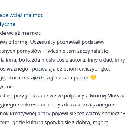
dmade wciąż ma moc
styczne
made wciąż ma moc
awą z formą. Uczestnicy poznawali podstawy
snych pomysłów - i właśnie tam zaczynała się
 inna, bo każda niosła coś z autora: inny układ, inny
 coś ważnego - pozwalają dzieciom ćwiczyć rękę,
cję, która zostaje dłużej niż sam papier 💛
tyczne
 Zostało przygotowane we współpracy z
Gminą Miasto
cyjnego z zakresu ochrony zdrowia, związanego z
obok kreatywnej pracy pojawił się też ważny społeczny
scem, gdzie kultura spotyka się z dobrą, mądrą