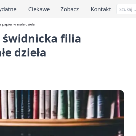
ydatne
Ciekawe
Zobacz
Kontakt
ła papier w małe dzieła
 świdnicka filia
łe dzieła