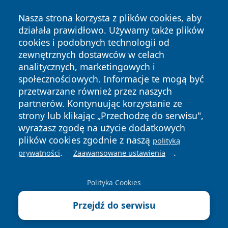
Nasza strona korzysta z plików cookies, aby
działała prawidłowo. Używamy także plików
cookies i podobnych technologii od
zewnętrznych dostawców w celach
Copyright © 2026 swidnicanews.pl Wszystkie prawa
analitycznych, marketingowych i
zastrzeżone.
społecznościowych. Informacje te mogą być
przetwarzane również przez naszych
partnerów. Kontynuując korzystanie ze
Polityka
Polityka
News
Autorzy
strony lub klikając „Przechodzę do serwisu",
Prywatności
Cookies
wyrażasz zgodę na użycie dodatkowych
plików cookies zgodnie z naszą
polityką
.
.
prywatności
Zaawansowane ustawienia
Polityka Cookies
Przejdź do serwisu