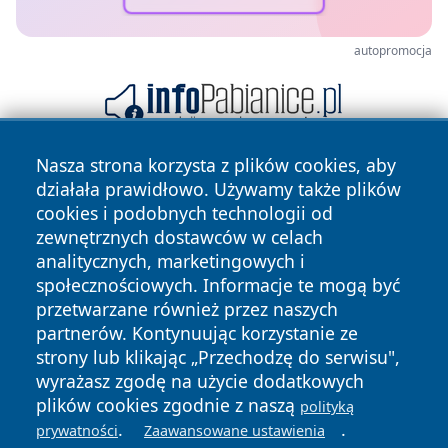
autopromocja
Nasza strona korzysta z plików cookies, aby
działała prawidłowo. Używamy także plików
cookies i podobnych technologii od
zewnętrznych dostawców w celach
analitycznych, marketingowych i
społecznościowych. Informacje te mogą być
Copyright © 2026 swidnicanews.pl Wszystkie prawa
przetwarzane również przez naszych
zastrzeżone.
partnerów. Kontynuując korzystanie ze
strony lub klikając „Przechodzę do serwisu",
wyrażasz zgodę na użycie dodatkowych
Polityka
Polityka
News
Autorzy
plików cookies zgodnie z naszą
polityką
Prywatności
Cookies
.
.
prywatności
Zaawansowane ustawienia