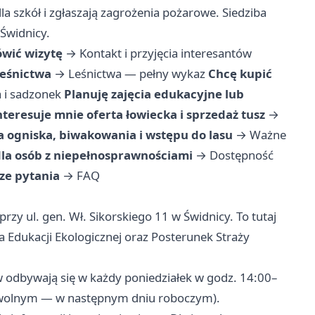
a szkół i zgłaszają zagrożenia pożarowe. Siedziba
 Świdnicy.
ówić wizytę
→
Kontakt i przyjęcia interesantów
eśnictwa
→
Leśnictwa — pełny wykaz
Chcę kupić
 i sadzonek
Planuję zajęcia edukacyjne lub
nteresuje mnie oferta łowiecka i sprzedaż tusz
→
a ogniska, biwakowania i wstępu do lasu
→
Ważne
a osób z niepełnosprawnościami
→
Dostępność
ze pytania
→
FAQ
rzy ul. gen. Wł. Sikorskiego 11 w Świdnicy. To tutaj
ja Edukacji Ekologicznej oraz Posterunek Straży
w odbywają się w każdy poniedziałek w godz. 14:00–
m wolnym — w następnym dniu roboczym).