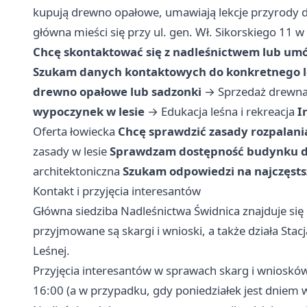
kupują drewno opałowe, umawiają lekcje przyrody dl
główna mieści się przy ul. gen. Wł. Sikorskiego 11 w
Chcę skontaktować się z nadleśnictwem lub um
Szukam danych kontaktowych do konkretnego l
drewno opałowe lub sadzonki
→
Sprzedaż drewna
wypoczynek w lesie
→
Edukacja leśna i rekreacja
I
Oferta łowiecka
Chcę sprawdzić zasady rozpalani
zasady w lesie
Sprawdzam dostępność budynku dl
architektoniczna
Szukam odpowiedzi na najczęsts
Kontakt i przyjęcia interesantów
Główna siedziba Nadleśnictwa Świdnica znajduje się p
przyjmowane są skargi i wnioski, a także działa Stac
Leśnej.
Przyjęcia interesantów w sprawach skarg i wnioskó
16:00 (a w przypadku, gdy poniedziałek jest dnie