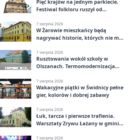
Pięć krajów na jednym parkiecie.
Festiwal folkloru ruszył od
potańcówki
7 sierpnia 2026
W Żarowie mieszkańcy będą
nagrywać historie, których nie ma
w archiwach
7 sierpnia 2026
Rusztowania wokół szkoły w
Olszanach. Termomodernizacja
wchodzi w kolejny etap
7 sierpnia 2026
Wakacyjne piątki w Świdnicy pełne
gier, kolorów i dobrej zabawy
7 sierpnia 2026
Łuk, tarcza i pierwsze trafienia.
Warsztaty Zrywu Łażany w gminie
Żarów
7 sierpnia 2026