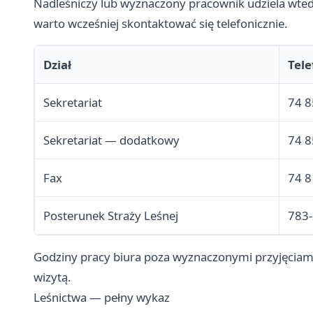
Nadleśniczy lub wyznaczony pracownik udziela wtedy
warto wcześniej skontaktować się telefonicznie.
Dział
Tele
Sekretariat
74 8
Sekretariat — dodatkowy
74 8
Fax
74 8
Posterunek Straży Leśnej
783
Godziny pracy biura poza wyznaczonymi przyjęciami
wizytą.
Leśnictwa — pełny wykaz