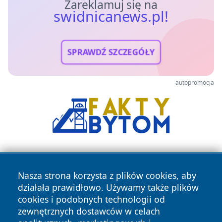
Zareklamuj się na
swidnicanews.pl!
SPRAWDŹ SZCZEGÓŁY
autopromocja
Nasza strona korzysta z plików cookies, aby
działała prawidłowo. Używamy także plików
cookies i podobnych technologii od
zewnętrznych dostawców w celach
Copyright © 2026 swidnicanews.pl Wszystkie prawa