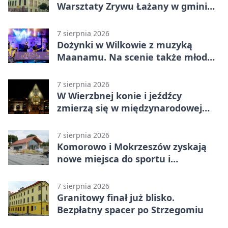
Warsztaty Zrywu Łażany w gminie
Żarów
7 sierpnia 2026
Dożynki w Wilkowie z muzyką
Maanamu. Na scenie także młode
talenty
7 sierpnia 2026
W Wierzbnej konie i jeźdźcy
zmierzą się w międzynarodowej
rywalizacji
7 sierpnia 2026
Komorowo i Mokrzeszów zyskają
nowe miejsca do sportu i
sąsiedzkich spotkań
7 sierpnia 2026
Granitowy finał już blisko.
Bezpłatny spacer po Strzegomiu