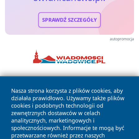
SPRAWDŹ SZCZEGÓŁY
autopromocja
Nasza strona korzysta z plików cookies, aby
działała prawidłowo. Używamy także plików
cookies i podobnych technologii od
zewnętrznych dostawców w celach
Copyright © 2026 swidnicanews.pl Wszystkie prawa
analitycznych, marketingowych i
zastrzeżone.
społecznościowych. Informacje te mogą być
przetwarzane również przez naszych