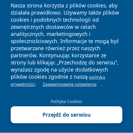
Nasza strona korzysta z plików cookies, aby
działała prawidłowo. Używamy także plików
cookies i podobnych technologii od
zewnętrznych dostawców w celach
analitycznych, marketingowych i
społecznościowych. Informacje te mogą być
przetwarzane również przez naszych
partnerów. Kontynuując korzystanie ze
Copyright © 2026 swidnicanews.pl Wszystkie prawa
zastrzeżone.
strony lub klikając „Przechodzę do serwisu",
wyrażasz zgodę na użycie dodatkowych
plików cookies zgodnie z naszą
polityką
Polityka
Polityka
.
.
prywatności
Zaawansowane ustawienia
News
Autorzy
Prywatności
Cookies
Polityka Cookies
Przejdź do serwisu