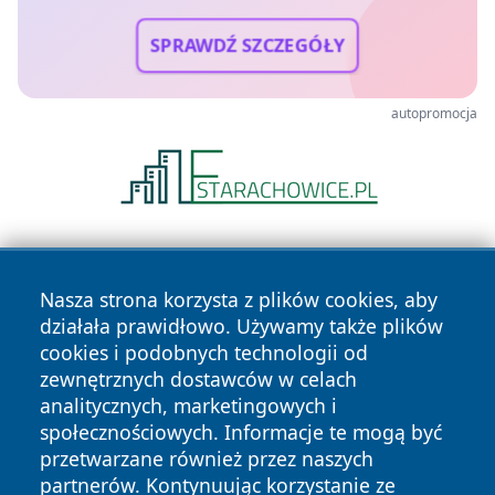
SPRAWDŹ SZCZEGÓŁY
autopromocja
Nasza strona korzysta z plików cookies, aby
działała prawidłowo. Używamy także plików
cookies i podobnych technologii od
zewnętrznych dostawców w celach
Copyright © 2026 swidnicanews.pl Wszystkie prawa
analitycznych, marketingowych i
zastrzeżone.
społecznościowych. Informacje te mogą być
przetwarzane również przez naszych
partnerów. Kontynuując korzystanie ze
Polityka
Polityka