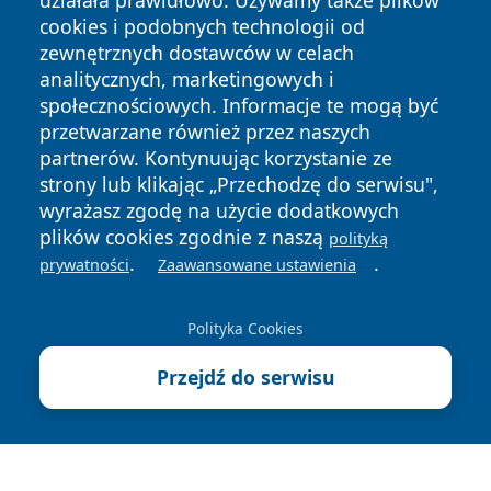
działała prawidłowo. Używamy także plików
cookies i podobnych technologii od
zewnętrznych dostawców w celach
analitycznych, marketingowych i
społecznościowych. Informacje te mogą być
przetwarzane również przez naszych
Copyright © 2026 swidnicanews.pl Wszystkie prawa
partnerów. Kontynuując korzystanie ze
zastrzeżone.
strony lub klikając „Przechodzę do serwisu",
wyrażasz zgodę na użycie dodatkowych
plików cookies zgodnie z naszą
Polityka
Polityka
polityką
News
Autorzy
.
.
Prywatności
Cookies
prywatności
Zaawansowane ustawienia
Polityka Cookies
Przejdź do serwisu