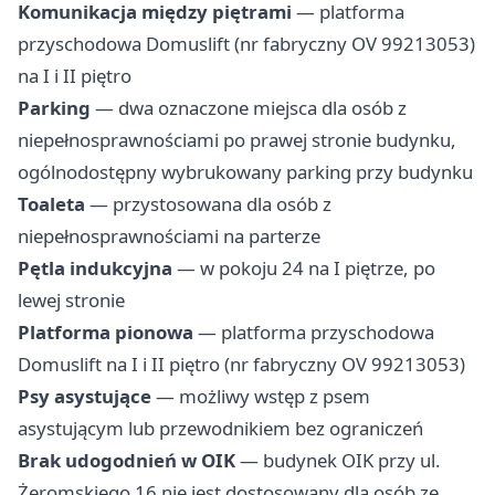
Komunikacja między piętrami
— platforma
przyschodowa Domuslift (nr fabryczny OV 99213053)
na I i II piętro
Parking
— dwa oznaczone miejsca dla osób z
niepełnosprawnościami po prawej stronie budynku,
ogólnodostępny wybrukowany parking przy budynku
Toaleta
— przystosowana dla osób z
niepełnosprawnościami na parterze
Pętla indukcyjna
— w pokoju 24 na I piętrze, po
lewej stronie
Platforma pionowa
— platforma przyschodowa
Domuslift na I i II piętro (nr fabryczny OV 99213053)
Psy asystujące
— możliwy wstęp z psem
asystującym lub przewodnikiem bez ograniczeń
Brak udogodnień w OIK
— budynek OIK przy ul.
Żeromskiego 16 nie jest dostosowany dla osób ze