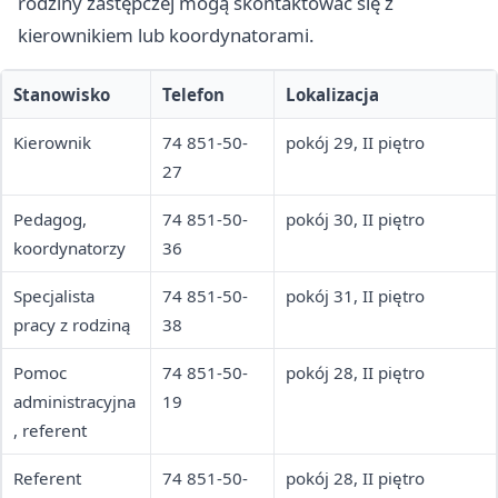
rodziny zastępczej mogą skontaktować się z
kierownikiem lub koordynatorami.
Stanowisko
Telefon
Lokalizacja
Kierownik
74 851-50-
pokój 29, II piętro
27
Pedagog,
74 851-50-
pokój 30, II piętro
koordynatorzy
36
Specjalista
74 851-50-
pokój 31, II piętro
pracy z rodziną
38
Pomoc
74 851-50-
pokój 28, II piętro
administracyjna
19
, referent
Referent
74 851-50-
pokój 28, II piętro