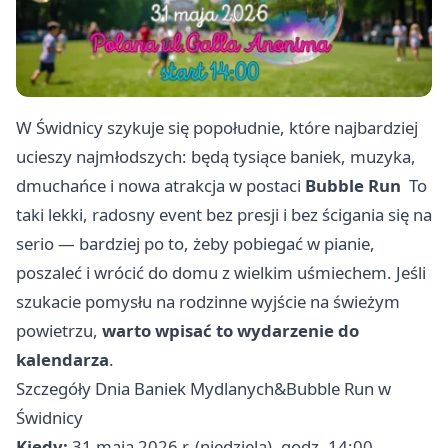
W Świdnicy szykuje się popołudnie, które najbardziej
ucieszy najmłodszych: będą tysiące baniek, muzyka,
dmuchańce i nowa atrakcja w postaci
Bubble Run
‍ To
taki lekki, radosny event bez presji i bez ścigania się na
serio — bardziej po to, żeby pobiegać w pianie,
poszaleć i wrócić do domu z wielkim uśmiechem. Jeśli
szukacie pomysłu na rodzinne wyjście na świeżym
powietrzu,
warto wpisać to wydarzenie do
kalendarza
.
Szczegóły Dnia Baniek Mydlanych&Bubble Run w
Świdnicy
Kiedy:
31 maja 2026 r. (niedziela), godz. 14:00