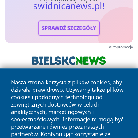
swidnicanews.pl!
SPRAWDŹ SZCZEGÓŁY
autopromocja
Nasza strona korzysta z plików cookies, aby
działała prawidłowo. Używamy także plików
cookies i podobnych technologii od
zewnętrznych dostawców w celach
analitycznych, marketingowych i
Copyright © 2026 swidnicanews.pl Wszystkie prawa
społecznościowych. Informacje te mogą być
zastrzeżone.
przetwarzane również przez naszych
partnerów. Kontynuując korzystanie ze