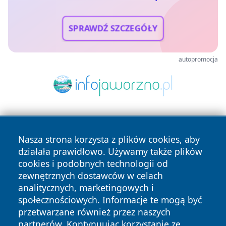
SPRAWDŹ SZCZEGÓŁY
autopromocja
Nasza strona korzysta z plików cookies, aby
działała prawidłowo. Używamy także plików
cookies i podobnych technologii od
zewnętrznych dostawców w celach
Copyright © 2026 swidnicanews.pl Wszystkie prawa
analitycznych, marketingowych i
zastrzeżone.
społecznościowych. Informacje te mogą być
przetwarzane również przez naszych
partnerów. Kontynuując korzystanie ze
Polityka
Polityka