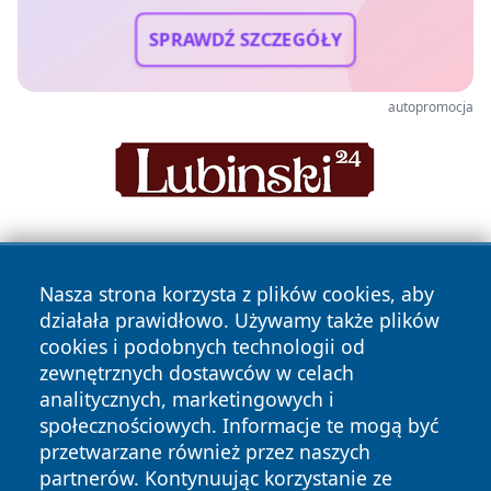
SPRAWDŹ SZCZEGÓŁY
autopromocja
Nasza strona korzysta z plików cookies, aby
działała prawidłowo. Używamy także plików
cookies i podobnych technologii od
zewnętrznych dostawców w celach
Copyright © 2026 swidnicanews.pl Wszystkie prawa
analitycznych, marketingowych i
zastrzeżone.
społecznościowych. Informacje te mogą być
przetwarzane również przez naszych
partnerów. Kontynuując korzystanie ze
Polityka
Polityka