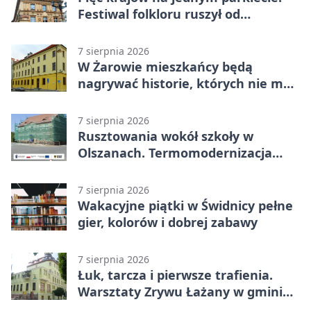
Festiwal folkloru ruszył od
potańcówki
7 sierpnia 2026
W Żarowie mieszkańcy będą
nagrywać historie, których nie ma
w archiwach
7 sierpnia 2026
Rusztowania wokół szkoły w
Olszanach. Termomodernizacja
wchodzi w kolejny etap
7 sierpnia 2026
Wakacyjne piątki w Świdnicy pełne
gier, kolorów i dobrej zabawy
7 sierpnia 2026
Łuk, tarcza i pierwsze trafienia.
Warsztaty Zrywu Łażany w gminie
Żarów