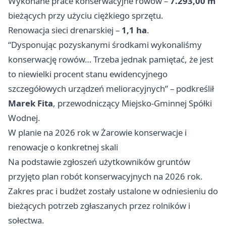
Wykonane prace konserwacyjne rowów –
7.293,00 m
bieżących przy użyciu ciężkiego sprzętu.
Renowacja sieci drenarskiej –
1,1 ha
.
“Dysponując pozyskanymi środkami wykonaliśmy
konserwację rowów… Trzeba jednak pamiętać, że jest
to niewielki procent stanu ewidencyjnego
szczegółowych urządzeń melioracyjnych” – podkreślił
Marek Fita
, przewodniczący Miejsko‑Gminnej Spółki
Wodnej.
W planie na 2026 rok w Żarowie konserwacje i
renowacje o konkretnej skali
Na podstawie zgłoszeń użytkowników gruntów
przyjęto plan robót konserwacyjnych na 2026 rok.
Zakres prac i budżet zostały ustalone w odniesieniu do
bieżących potrzeb zgłaszanych przez rolników i
sołectwa.