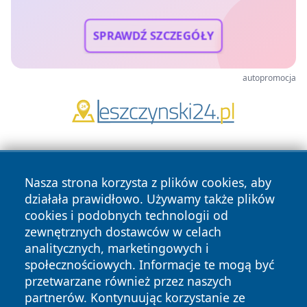
SPRAWDŹ SZCZEGÓŁY
autopromocja
Nasza strona korzysta z plików cookies, aby
działała prawidłowo. Używamy także plików
cookies i podobnych technologii od
zewnętrznych dostawców w celach
Copyright © 2026 swidnicanews.pl Wszystkie prawa
analitycznych, marketingowych i
zastrzeżone.
społecznościowych. Informacje te mogą być
przetwarzane również przez naszych
partnerów. Kontynuując korzystanie ze
Polityka
Polityka
News
Autorzy