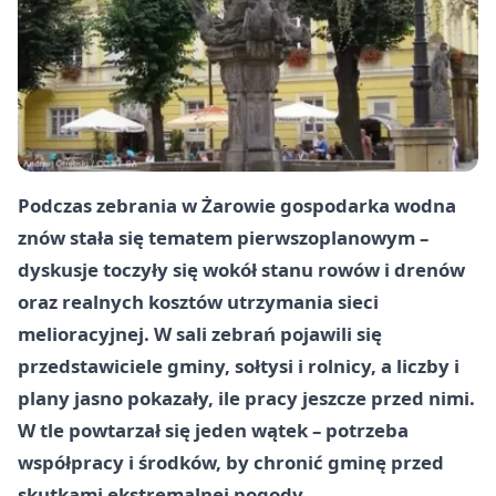
Podczas zebrania w Żarowie gospodarka wodna
znów stała się tematem pierwszoplanowym –
dyskusje toczyły się wokół stanu rowów i drenów
oraz realnych kosztów utrzymania sieci
melioracyjnej. W sali zebrań pojawili się
przedstawiciele gminy, sołtysi i rolnicy, a liczby i
plany jasno pokazały, ile pracy jeszcze przed nimi.
W tle powtarzał się jeden wątek – potrzeba
współpracy i środków, by chronić gminę przed
skutkami ekstremalnej pogody.