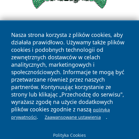
Nasza strona korzysta z plików cookies, aby
działała prawidłowo. Używamy także plików
cookies i podobnych technologii od
zewnętrznych dostawców w celach
Copyright © 2026 swidnicanews.pl Wszystkie prawa
analitycznych, marketingowych i
zastrzeżone.
społecznościowych. Informacje te mogą być
przetwarzane również przez naszych
partnerów. Kontynuując korzystanie ze
Polityka
Polityka
News
Autorzy
strony lub klikając „Przechodzę do serwisu",
Prywatności
Cookies
wyrażasz zgodę na użycie dodatkowych
plików cookies zgodnie z naszą
polityką
.
.
prywatności
Zaawansowane ustawienia
Polityka Cookies